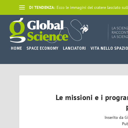
DI TENDENZA:
Ecco le immagini del cratere lasciato sull
HOME
SPACE ECONOMY
LANCIATORI
VITA NELLO SPAZI
Le missioni e i progra
Inserito da
G
Pub