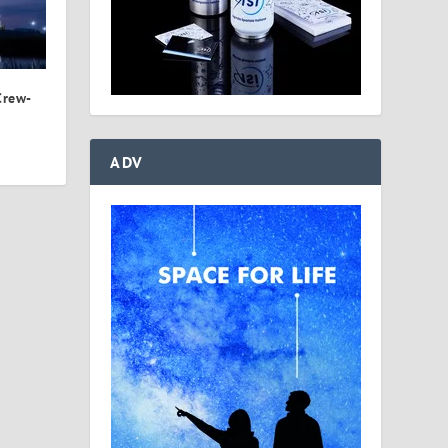
Crew-
ADV