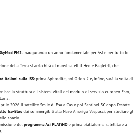
SkyMed FM3
, inaugurando un anno fondamentale per Asi e per tutto lo
ione della Terra si arricchirà di nuovi satelliti Heo e Eaglet-II, che
d italiani sulla ISS
: prima Aphrodite, poi Orion-2 e, infine, sarà la volta d
 fornisce la struttura e i sistemi vitali del modulo di servizio europeo Esm,
 Luna.
prile 2026 il satellite Smile di Esa e Cas e poi Sentinel-3C dopo l’estate.
tto Ice-Blue
dai sommergibili alla Nave Amerigo Vespucci, per studiare gl
ello spazio.
 missione del
programma Asi PLATiNO
e prima piattaforma satellitare a
a.