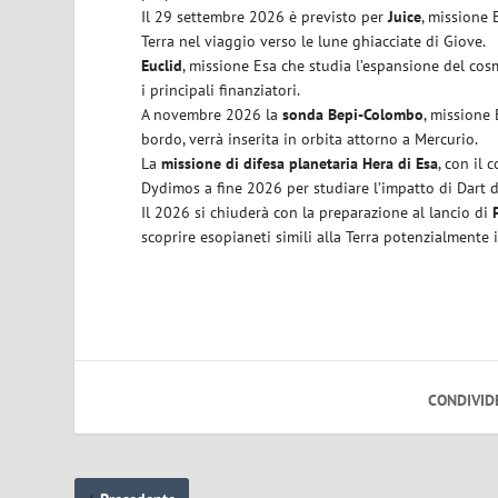
Il 29 settembre 2026 è previsto per
Juice
, missione 
Terra nel viaggio verso le lune ghiacciate di Giove.
Euclid
, missione Esa che studia l’espansione del cosmo
i principali finanziatori.
A novembre 2026 la
sonda Bepi-Colombo
, missione 
bordo, verrà inserita in orbita attorno a Mercurio.
La
missione di difesa planetaria Hera di Esa
, con il 
Dydimos a fine 2026 per studiare l’impatto di Dart d
Il 2026 si chiuderà con la preparazione al lancio di
scoprire esopianeti simili alla Terra potenzialmente i
CONDIVID