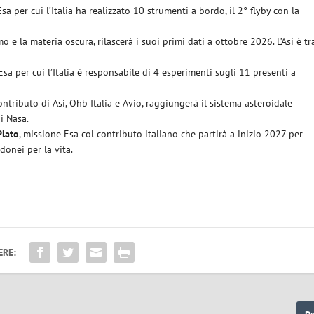
Esa per cui l’Italia ha realizzato 10 strumenti a bordo, il 2° flyby con la
 e la materia oscura, rilascerà i suoi primi dati a ottobre 2026. L’Asi è tr
Esa per cui l’Italia è responsabile di 4 esperimenti sugli 11 presenti a
contributo di Asi, Ohb Italia e Avio, raggiungerà il sistema asteroidale
i Nasa.
Plato
, missione Esa col contributo italiano che partirà a inizio 2027 per
donei per la vita.
ERE: