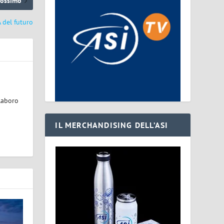
rossimo
A del futuro
laboro
IL MERCHANDISING DELL’ASI