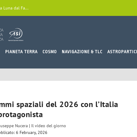
a Luna dal Fa...
O
PIANETA TERRA
COSMO
NAVIGAZIONE & TLC
ASTROPARTIC
mmi spaziali del 2026 con l’Italia
protagonista
iuseppe Nucera
|
Il video del giorno
blicato: 6 February, 2026