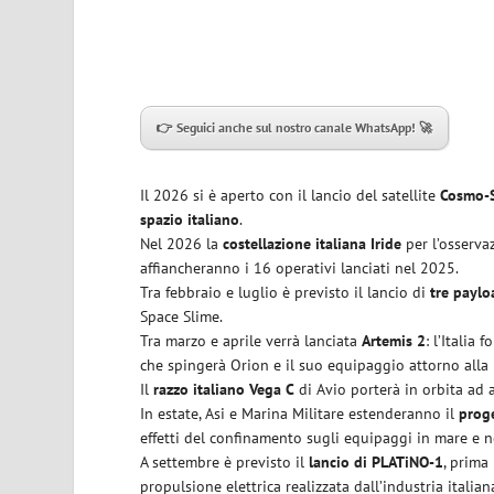
👉 Seguici anche sul nostro canale WhatsApp! 🚀
Il 2026 si è aperto con il lancio del satellite
Cosmo-
spazio italiano
.
Nel 2026 la
costellazione italiana Iride
per l’osservaz
affiancheranno i 16 operativi lanciati nel 2025.
Tra febbraio e luglio è previsto il lancio di
tre payloa
Space Slime.
Tra marzo e aprile verrà lanciata
Artemis 2
: l’Italia
che spingerà Orion e il suo equipaggio attorno alla
Il
razzo italiano Vega C
di Avio porterà in orbita ad a
In estate, Asi e Marina Militare estenderanno il
proge
effetti del confinamento sugli equipaggi in mare e n
A settembre è previsto il
lancio di PLATiNO-1
, prima
propulsione elettrica realizzata dall’industria italian