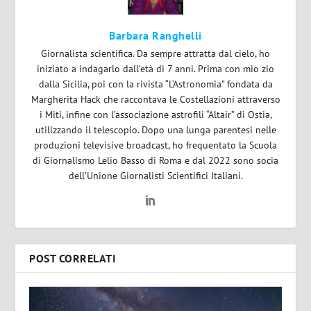
Barbara Ranghelli
Giornalista scientifica. Da sempre attratta dal cielo, ho
iniziato a indagarlo dall’età di 7 anni. Prima con mio zio
dalla Sicilia, poi con la rivista “L‘Astronomia” fondata da
Margherita Hack che raccontava le Costellazioni attraverso
i Miti, infine con l’associazione astrofili “Altair” di Ostia,
utilizzando il telescopio. Dopo una lunga parentesi nelle
produzioni televisive broadcast, ho frequentato la Scuola
di Giornalismo Lelio Basso di Roma e dal 2022 sono socia
dell’Unione Giornalisti Scientifici Italiani.
POST CORRELATI