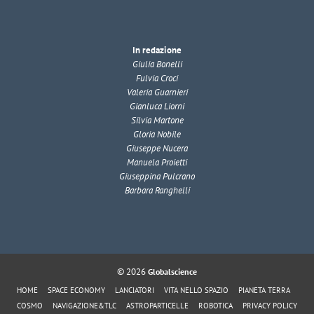
In redazione
Giulia Bonelli
Fulvia Croci
Valeria Guarnieri
Gianluca Liorni
Silvia Martone
Gloria Nobile
Giuseppe Nucera
Manuela Proietti
Giuseppina Pulcrano
Barbara Ranghelli
© 2026
Globalscience
HOME
SPACE ECONOMY
LANCIATORI
VITA NELLO SPAZIO
PIANETA TERRA
COSMO
NAVIGAZIONE&TLC
ASTROPARTICELLE
ROBOTICA
PRIVACY POLICY