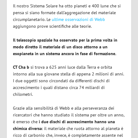
Il nostro Sistema Solare ha otto pianeti e 400 lune che si
pensa si siano formate dall’aggregazione del materiale
circumplanetario. Le
ultime osservazioni di Webb
aggiungono prove scientifiche alle teorie.
Il telescopio spaziale ha osservato per la prima volta in
modo diretto il materiale di un disco attorno a un
esopianeta in un sistema ancora in fase di formazione.
CT Cha b
si trova a 625 anni luce dalla Terra e orbita
intorno alla sua giovane stella di appena 2 milioni di anni.
I due oggetti sono circondati da differenti dischi di
accrescimento i quali distano circa 74 miliardi di
chilometri.
Grazie alla sensibilità di Webb e alla perseveranza dei
ricercatori che hanno studiato il sistema per oltre un anno,
è emerso che
i due dischi di accrescimento hanno una
chimica diversa
: il materiale che ruota attorno al pianeta è
ricco di carbonio che, invece, è completamente assente nel