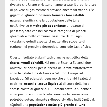
rivelato che Urano e Nettuno hanno creato il proprio disco
di polvere di gas mentre si stavano ancora formando. «Se
giganti di ghiaccio
possono
formare i loro satelliti
naturali
, significa che la popolazione delle lune
nell’Universo è
molto più abbondante
di quanto si
pensasse, dato che nel cosmo la categoria di pianeti
ghiacciati è molto comune». riassume Dr.Szulágyi.
«Possiamo quindi aspettarci molte altre scoperte di
esolune nel prossimo decennio»,
conclude l’astrofisico.
Questo risultato è significativo anche nell’ottica della
ricerca mondi abitabili
. Nel nostro Sistema Solare, i due
obiettivi principali per la ricerca della vita extraterrestre
sono le gelide lune di Giove e Saturno: Europa ed
Encelado. Gli scienziati pensano che entrambi i satelliti
ospitino
oceani di acqua liquida
al di sotto della loro
spessa crosta di ghiaccio. «Gli oceani sotto la superficie
sono posti ovvi in ​​cui la vita come noi la conosciamo
potrebbe potenzialmente svilupparsi», dice Judit Szulágyi:
«Quindi una
popolazione molto più grande di lune