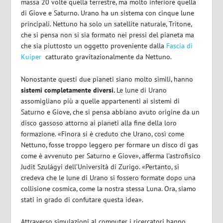
massa 20 volte quella terrestre, ma molto inferiore quella
di Giove e Saturno. Urano ha un sistema con cinque lune
principali. Nettuno ha solo un satellite naturale, Tritone,
che si pensa non si sia formato nei pressi del pianeta ma
che sia piuttosto un oggetto proveniente dalla
Fascia di
Kuiper
catturato gravitazionalmente da Nettuno.
Nonostante questi due pianeti siano molto simili, hanno
sistemi completamente diversi.
Le lune di Urano
assomigliano più a quelle appartenenti ai sistemi di
Saturno e Giove, che si pensa abbiano avuto origine da un
disco gassoso attorno ai pianeti alla fine della loro
formazione. «Finora si è creduto che Urano, così come
Nettuno, fosse troppo leggero per formare un disco di gas
come è avvenuto per Saturno e Giove», afferma l’astrofisico
Judit Szulágyi dell’Università di Zurigo. «Pertanto, si
credeva che le lune di Urano si fossero formate dopo una
collisione cosmica, come la nostra stessa Luna. Ora, siamo
stati in grado di confutare questa idea».
Attraverso simulazioni al computer i ricercatori hanno