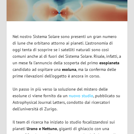
Nel nostro Sistema Solare sono presenti un gran numero
di lune che orbitano attorno ai pianeti. L’astronomia di
oggi tenta di scoprire se i satelliti naturali sono così
comuni anche al di fuori del Sistema Solare. Risale, infatti, a
un mese fa l’annuncio della scoperta del primo
esopianeta
candidato ad ospitare una
esoluna
, ma la conferma delle
prime rilevazioni dell’oggetto è ancora in corso.
Un passo in più verso la soluzione del mistero delle
esolune ci viene fornito da un
nuovo studio
, pubblicato su
Astrophysical Journal Letters, condotto dai ricercatori
dell’università di Zurigo.
Il team di ricerca ha iniziato lo studio focalizzandosi sui
pianeti
Urano e Nettuno
, giganti di ghiaccio con una