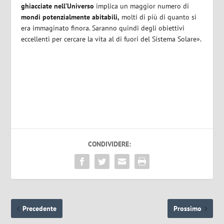
ghiacciate nell’Universo
implica un maggior numero di
mondi potenzialmente abitabili,
molti di più di quanto si
era immaginato finora. Saranno quindi degli obiettivi
eccellenti per cercare la vita al di fuori del Sistema Solare».
CONDIVIDERE:
Precedente
Prossimo