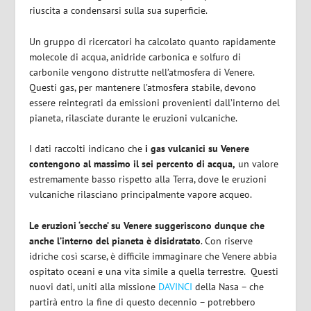
riuscita a condensarsi sulla sua superficie.
Un gruppo di ricercatori ha calcolato quanto rapidamente
molecole di acqua, anidride carbonica e solfuro di
carbonile vengono distrutte nell’atmosfera di Venere.
Questi gas, per mantenere l’atmosfera stabile, devono
essere reintegrati da emissioni provenienti dall’interno del
pianeta, rilasciate durante le eruzioni vulcaniche.
I dati raccolti indicano che
i gas vulcanici su Venere
contengono al massimo il sei percento di acqua,
un valore
estremamente basso rispetto alla Terra, dove le eruzioni
vulcaniche rilasciano principalmente vapore acqueo.
Le eruzioni ‘secche’ su Venere suggeriscono dunque che
anche l’interno del pianeta è disidratato
. Con riserve
idriche così scarse, è difficile immaginare che Venere abbia
ospitato oceani e una vita simile a quella terrestre. Questi
nuovi dati, uniti alla missione
DAVINCI
della Nasa – che
partirà entro la fine di questo decennio – potrebbero