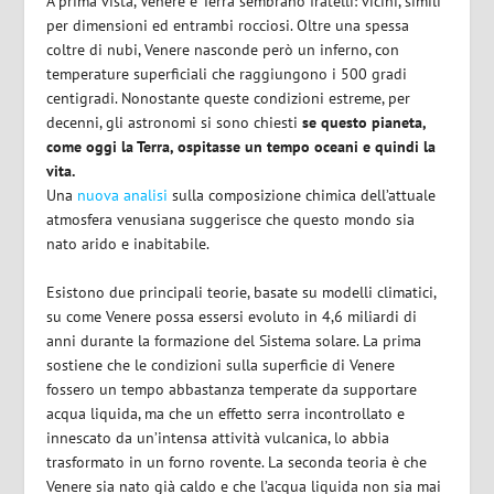
A prima vista, Venere e Terra sembrano fratelli: vicini, simili
per dimensioni ed entrambi rocciosi. Oltre una spessa
coltre di nubi, Venere nasconde però un inferno, con
temperature superficiali che raggiungono i 500 gradi
centigradi. Nonostante queste condizioni estreme, per
decenni, gli astronomi si sono chiesti
se questo pianeta,
come oggi la Terra, ospitasse un tempo oceani e quindi la
vita.
Una
nuova analisi
sulla composizione chimica dell’attuale
atmosfera venusiana suggerisce che questo mondo sia
nato arido e inabitabile.
Esistono due principali teorie, basate su modelli climatici,
su come Venere possa essersi evoluto in 4,6 miliardi di
anni durante la formazione del Sistema solare. La prima
sostiene che le condizioni sulla superficie di Venere
fossero un tempo abbastanza temperate da supportare
acqua liquida, ma che un effetto serra incontrollato e
innescato da un’intensa attività vulcanica, lo abbia
trasformato in un forno rovente. La seconda teoria è che
Venere sia nato già caldo e che l’acqua liquida non sia mai