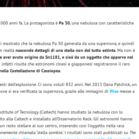
 1000 anni fa. La protagonista è
Pa 30
, una nebulosa con caratteristiche
ti mostrato che la nebulosa Pa 30 generata da una supernova, e quindi
in realtà
nasconde dettagli di una stella non del tutto estinta
. Ma non è
e aver avuto origine da Sn1181, e cioè da un oggetto che apparve nel
ci infatti risulta che astronomi cinesi e giapponesi registrarono il raro
nella Costellazione di Cassiopea
.
 resti dell’esplosione. Ci sono voluti 832 anni. Nel 2013 Dana Patchick, un
ove si era verificata la supernova, grazie alle immagini di
Wise
messe a
 Institute of Tecnology (Caltech) hanno studiato la nebulosa con lo
ito alla Caltech e installato all’Osservatorio Keck. Gli astronomi hanno
 resto stellare al suo centro, inserendo così l’oggetto nella rara
nemente chiamata ‘stella zombie’. I risultati sono stati pubblicati su
The