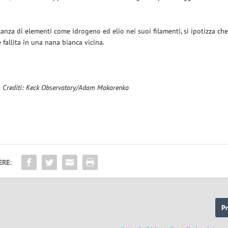
canza di elementi come idrogeno ed elio nei suoi filamenti, si ipotizza ch
fallita in una nana bianca vicina.
0 – Crediti: Keck Observatory/Adam Makarenko
ERE:
P