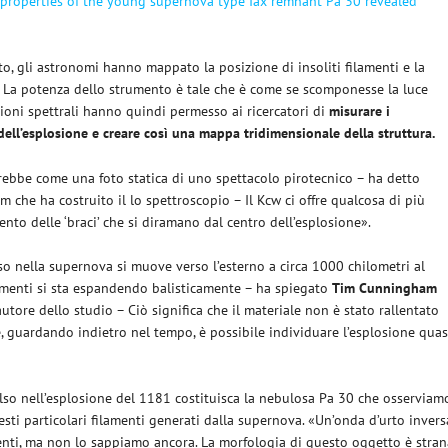
properties of the young supernova type Iax remnant Pa 30 revealed
’
tto, gli astronomi hanno mappato la posizione di insoliti filamenti e la
. La potenza dello strumento è tale che è come se scomponesse la luce
ioni spettrali hanno quindi permesso ai ricercatori di
misurare i
ell’esplosione e creare così una mappa tridimensionale della struttura.
ebbe come una foto statica di uno spettacolo pirotecnico – ha detto
m che ha costruito il lo spettroscopio – Il Kcw ci offre qualcosa di più
ento delle ‘braci’ che si diramano dal centro dell’esplosione».
oso nella supernova si muove verso l’esterno a circa 1000 chilometri al
amenti si sta espandendo balisticamente – ha spiegato
Tim Cunningham
tore dello studio – Ciò significa che il materiale non è stato rallentato
e, guardando indietro nel tempo, è possibile individuare l’esplosione quas
pulso nell’esplosione del 1181 costituisca la nebulosa Pa 30 che osserviam
ti particolari filamenti generati dalla supernova. «Un’onda d’urto invers
enti, ma non lo sappiamo ancora. La morfologia di questo oggetto è stran