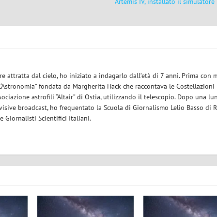
Artemis IV, installato il simulatore
re attratta dal cielo, ho iniziato a indagarlo dall’età di 7 anni. Prima con 
a “L‘Astronomia” fondata da Margherita Hack che raccontava le Costellazioni
ssociazione astrofili “Altair” di Ostia, utilizzando il telescopio. Dopo una l
visive broadcast, ho frequentato la Scuola di Giornalismo Lelio Basso di 
Giornalisti Scientifici Italiani.