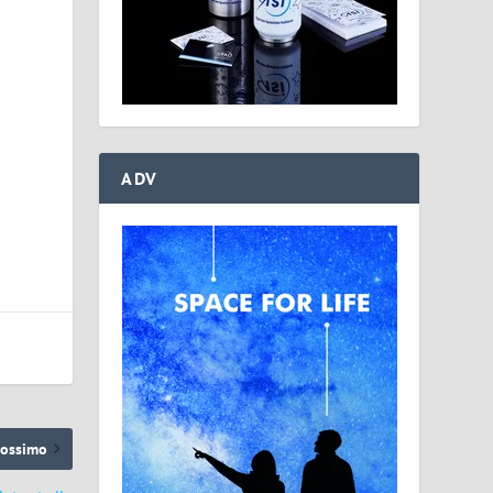
e
ADV
rossimo