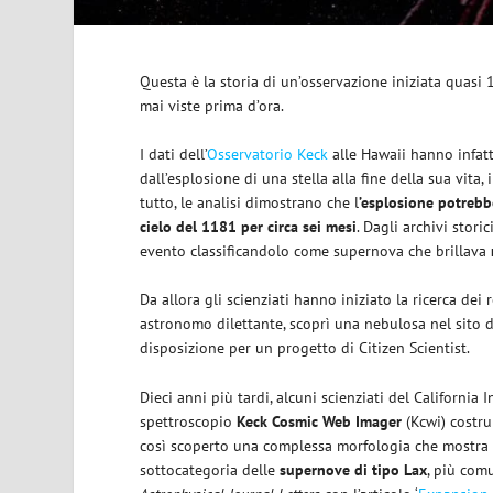
Questa è la storia di un’osservazione iniziata quasi
mai viste prima d’ora.
I dati dell’
Osservatorio Keck
alle Hawaii hanno infat
dall’esplosione di una stella alla fine della sua vita, 
tutto, le analisi dimostrano che l
’esplosione potrebb
cielo del 1181 per circa sei mesi
. Dagli archivi stori
evento classificandolo come supernova che brillava
Da allora gli scienziati hanno iniziato la ricerca dei
astronomo dilettante, scoprì una nebulosa nel sito d
disposizione per un progetto di Citizen Scientist.
Dieci anni più tardi, alcuni scienziati del California
spettroscopio
Keck Cosmic Web Imager
(Kcwi) costru
così scoperto una complessa morfologia che mostra un
sottocategoria delle
supernove di tipo Lax
, più comu