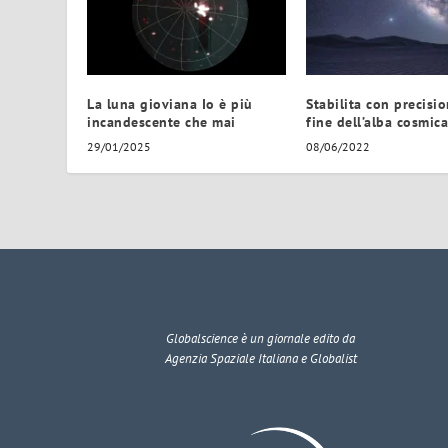
La luna gioviana Io è più
Stabilita con precisio
incandescente che mai
fine dell’alba cosmica
29/01/2025
08/06/2022
Globalscience
è un giornale edito da
Agenzia Spaziale Italiana e Globalist