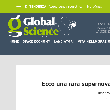
DI TENDENZA:
Acqua senza segreti con HydroGnss
HOME
SPACE ECONOMY
LANCIATORI
VITA NELLO SPAZI
Ecco una rara supernova
Inserit
Pub