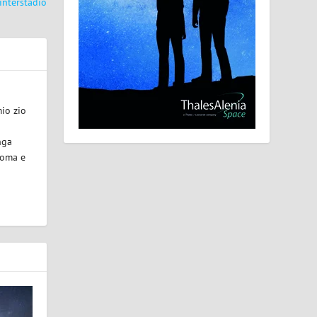
 interstadio
mio zio
unga
Roma e