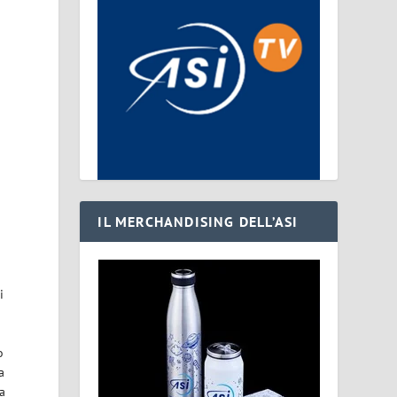
IL MERCHANDISING DELL’ASI
i
o
a
a