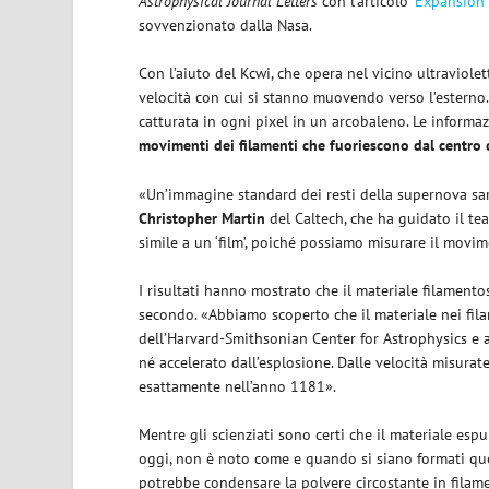
Astrophysical Journal Letters
con l’articolo ‘
Expansion 
sovvenzionato dalla Nasa.
Con l’aiuto del Kcwi, che opera nel vicino ultraviole
velocità con cui si stanno muovendo verso l’esterno
catturata in ogni pixel in un arcobaleno. Le informaz
movimenti dei filamenti che fuoriescono dal centro d
«Un’immagine standard dei resti della supernova sar
Christopher Martin
del Caltech, che ha guidato il tea
simile a un ‘film’, poiché possiamo misurare il movim
I risultati hanno mostrato che il materiale filament
secondo. «Abbiamo scoperto che il materiale nei fil
dell’Harvard-Smithsonian Center for Astrophysics e au
né accelerato dall’esplosione. Dalle velocità misurat
esattamente nell’anno 1181».
Mentre gli scienziati sono certi che il materiale es
oggi, non è noto come e quando si siano formati ques
potrebbe condensare la polvere circostante in filam