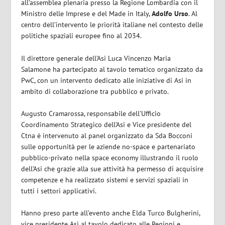
all’assemblea plenaria presso la Regione Lombardia con il
Ministro delle Imprese e del Made in Italy,
Adolfo Urso
. Al
centro dell’intervento le priorità italiane nel contesto delle
politiche spaziali europee fino al 2034.
Il direttore generale dell’Asi
Luca Vincenzo Maria
Salamone
ha partecipato al tavolo tematico organizzato da
PwC, con un intervento dedicato alle iniziative di Asi in
ambito di collaborazione tra pubblico e privato.
Augusto Cramarossa
, responsabile dell’Ufficio
Coordinamento Strategico dell’Asi e Vice presidente del
Ctna è intervenuto al panel organizzato da Sda Bocconi
sulle opportunità per le aziende no-space e partenariato
pubblico-privato nella space economy illustrando il ruolo
dell’Asi che grazie alla sue attività ha permesso di acquisire
competenze e ha realizzato sistemi e servizi spaziali in
tutti i settori applicativi.
Hanno preso parte all’evento anche
Elda Turco Bulgherini
,
vice presidente Asi al tavolo dedicato alle Regioni e