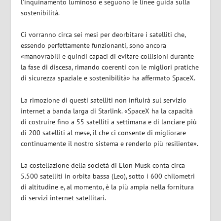
l’inquinamento luminoso e seguono le linee guida sulla
sostenibilità.
Ci vorranno circa sei mesi per deorbitare i satelliti che,
essendo perfettamente funzionanti, sono ancora
«manovrabili e quindi capaci di evitare collisioni durante
la fase di discesa, rimando coerenti con le migliori pratiche
di sicurezza spaziale e sostenibilità» ha affermato SpaceX.
La rimozione di questi satelliti non influirà sul servizio
internet a banda larga di Starlink. «SpaceX ha la capacità
di costruire fino a 55 satelliti a settimana e di lanciare più
di 200 satelliti al mese, il che ci consente di migliorare
continuamente il nostro sistema e renderlo più resiliente».
La costellazione della società di Elon Musk conta circa
5.500 satelliti in orbita bassa (Leo), sotto i 600 chilometri
di altitudine e, al momento, è la più ampia nella fornitura
di servizi internet satellitari.