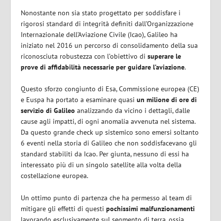
Nonostante non sia stato progettato per soddisfare i
rigorosi standard di integrità definiti dall’Organizzazione
Internazionale dell’Aviazione Civile (Icao), Galileo ha
iniziato nel 2016 un percorso di consolidamento della sua
riconosciuta robustezza con l’obiettivo di
superare le
prove di affidabilità necessarie per guidare l’aviazione
.
Questo sforzo congiunto di Esa, Commissione europea (CE)
e Euspa ha portato a esaminare quasi
un milione di ore di
servizio di Galileo
analizzando da vicino i dettagli, dalle
cause agli impatti, di ogni anomalia avvenuta nel sistema.
Da questo grande check up sistemico sono emersi soltanto
6 eventi nella storia di Galileo che non soddisfacevano gli
standard stabiliti da Icao. Per giunta, nessuno di essi ha
interessato più di un singolo satellite alla volta della
costellazione europea.
Un ottimo punto di partenza che ha permesso al team di
mitigare gli effetti di questi
pochissimi malfunzionamenti
lavorando esclusivamente sul segmento di terra, ossia