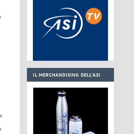
a
IL MERCHANDISING DELL’ASI
i
a