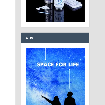
ADV
i