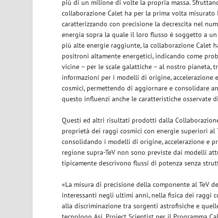
più di un milione di volte la propria massa. Sfruttan
collaborazione Calet ha per la prima volta misurato l’
caratterizzando con precisione la decrescita nel num
energia sopra la quale il loro flusso è soggetto a u
più alte energie raggiunte, la collaborazione Calet 
positroni altamente energetici, indicando come prob
vicine – per le scale galattiche – al nostro pianeta,
informazioni per i modelli di origine, accelerazione 
cosmici, permettendo di aggiornare e consolidare an
questo influenzi anche le caratteristiche osservate di t
Questi ed altri risultati prodotti dalla Collaborazi
proprietà dei raggi cosmici con energie superiori al 
consolidando i modelli di origine, accelerazione e pr
regione supra-TeV non sono previste dai modelli att
tipicamente descrivono flussi di potenza senza strut
«La misura di precisione della componente al TeV del
interessanti negli ultimi anni, nella fisica dei raggi c
alla discriminazione tra sorgenti astrofisiche e quel
tecnologo Asi, Project Scientist per il Programma Cal