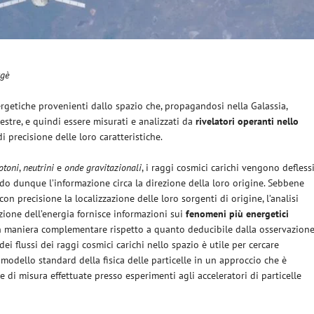
rgè
rgetiche provenienti dallo spazio che, propagandosi nella Galassia,
estre, e quindi essere misurati e analizzati da
rivelatori operanti nello
 precisione delle loro caratteristiche.
otoni
,
neutrini
e
onde gravitazionali
, i raggi cosmici carichi vengono defless
ndo dunque l’informazione circa la direzione della loro origine. Sebbene
n precisione la localizzazione delle loro sorgenti di origine, l’analisi
zione dell’energia fornisce informazioni sui
fenomeni più energetici
 maniera complementare rispetto a quanto deducibile dalla osservazion
 dei flussi dei raggi cosmici carichi nello spazio è utile per cercare
modello standard della fisica delle particelle in un approccio che è
i misura effettuate presso esperimenti agli acceleratori di particelle