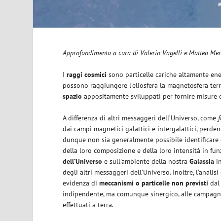
Approfondimento a cura di Valerio Vagelli e Matteo Me
I
raggi cosmici
sono particelle cariche altamente ene
possono raggiungere l’eliosfera la magnetosfera terr
spazio
appositamente sviluppati per fornire misure di
A differenza di altri messaggeri dell’Universo, come
f
dai campi magnetici galattici e intergalattici, perde
dunque non sia generalmente possibile identificare co
della loro composizione e della loro intensità in fun
dell’Universo
e sull’ambiente della nostra
Galassia
in
degli altri messaggeri dell’Universo. Inoltre, l’analisi
evidenza di
meccanismi o particelle non previsti
dal 
indipendente, ma comunque sinergico, alle campagne d
effettuati a terra.