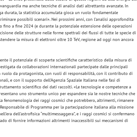
’avanguardia ma anche tecniche di analisi dati altrettanto avanzate. In
nga durata, la statistica accumulata gioca un ruolo fondamentale
scriminare possibili scenari». Nei prossimi anni, con l’analisi approfondita
no fino a fine 2024 (e durante la potenziale estensione delle operazioni
cisione delle strutture nelle forme spettrali dei flussi di tutte le specie di
estendere la misura di elettroni oltre 10 TeV, regione ad oggi non ancora
nte il potenziale di scoperte scientifiche caratteristico della misura di
nvestigata da collaborazioni internazionali partecipate dalle principali
un ruolo da protagonista, con ruoli di responsabilità, con il contributo di
onali, e con il supporto dell’Agenzia Spaziale Italiana nelle fasi di
fruttamento scientifico dei dati raccolti. «Le tecnologie e competenze a
ppresentano uno strumento unico per espandere sia le nostre tecniche che
la fenomenologia dei raggi cosmici che potrebbero, altrimenti, rimanere
 e Responsabile di Programma per la partecipazione italiana alla missione
ell’era dell’astrofisica “multimessaggera”, e i raggi cosmici si confermano
o di fornire informazioni altrimenti inaccessibili sui meccanismi di