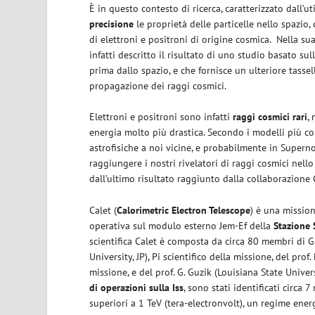
È in questo contesto di ricerca, caratterizzato dall’ut
precisione
le proprietà delle particelle nello spazio
di elettroni e positroni di origine cosmica. Nella su
infatti descritto il risultato di uno studio basato sull
prima dallo spazio, e che fornisce un ulteriore tasse
propagazione dei raggi cosmici.
Elettroni e positroni sono infatti
raggi cosmici rari
,
energia molto più drastica. Secondo i modelli più con
astrofisiche a noi vicine, e probabilmente in Supern
raggiungere i nostri rivelatori di raggi cosmici nell
dall’ultimo risultato raggiunto dalla collaborazione 
Calet (
Calorimetric Electron Telescope
) è una mission
operativa sul modulo esterno Jem-Ef della
Stazione 
scientifica Calet è composta da circa 80 membri di Gi
University, JP), Pi scientifico della missione, del prof
missione, e del prof. G. Guzik (Louisiana State Univer
di operazioni sulla Iss
, sono stati identificati circa 
superiori a 1 TeV (tera-electronvolt), un regime ener