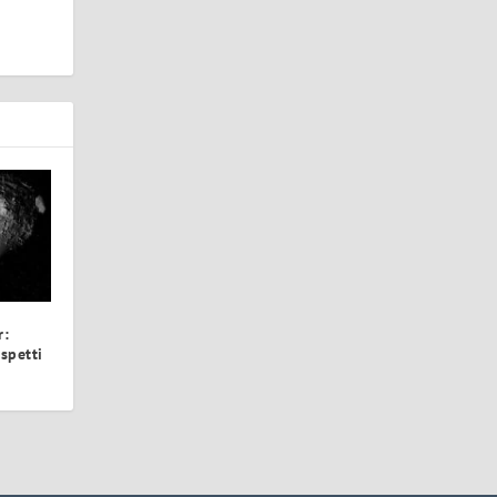
r:
aspetti