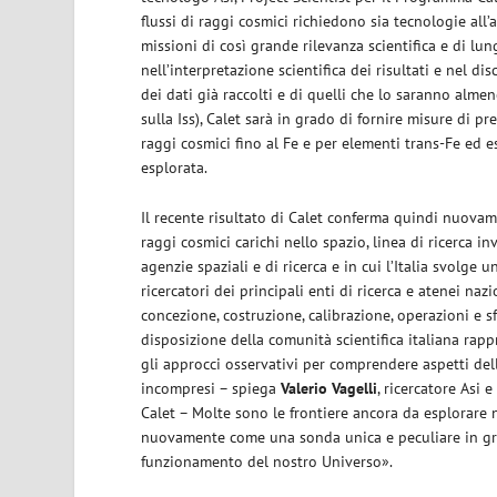
flussi di raggi cosmici richiedono sia tecnologie all
missioni di così grande rilevanza scientifica e di lu
nell’interpretazione scientifica dei risultati e nel di
dei dati già raccolti e di quelli che lo saranno alme
sulla Iss), Calet sarà in grado di fornire misure di pre
raggi cosmici fino al Fe e per elementi trans-Fe ed 
esplorata.
Il recente risultato di Calet conferma quindi nuovame
raggi cosmici carichi nello spazio, linea di ricerca i
agenzie spaziali e di ricerca e in cui l’Italia svolge 
ricercatori dei principali enti di ricerca e atenei nazi
concezione, costruzione, calibrazione, operazioni e s
disposizione della comunità scientifica italiana ra
gli approcci osservativi per comprendere aspetti del
incompresi – spiega
Valerio Vagelli
, ricercatore Asi
Calet – Molte sono le frontiere ancora da esplorare n
nuovamente come una sonda unica e peculiare in grad
funzionamento del nostro Universo».