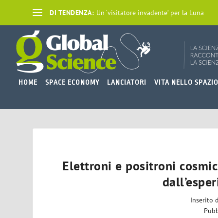
DI TENDENZA:
Un ‘visitatore invadente’ per la Luna
HOME
SPACE ECONOMY
LANCIATORI
VITA NELLO SPAZI
Elettroni e positroni cosmi
dall’esper
Inserito
Pubb