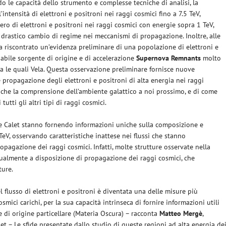
do le capacità dello strumento e complesse tecniche di analisi, la
intensità di elettroni e positroni nei raggi cosmici fino a 7.5 TeV,
ero di elettroni e positroni nei raggi cosmici con energie sopra 1 TeV,
n drastico cambio di regime nei meccanismi di propagazione. Inoltre, alle
ha riscontrato un’evidenza preliminare di una popolazione di elettroni e
abile sorgente di origine e di accelerazione
Supernova Remnants
molto
 tra le quali Vela. Questa osservazione preliminare fornisce nuove
e propagazione degli elettroni e positroni di alta energia nei raggi
che la comprensione dell’ambiente galattico a noi prossimo, e di come
utti gli altri tipi di raggi cosmici.
one Calet stanno fornendo informazioni uniche sulla composizione e
TeV, osservando caratteristiche inattese nei flussi che stanno
opagazione dei raggi cosmici. Infatti, molte strutture osservate nella
ualmente a disposizione di propagazione dei raggi cosmici, che
ture.
 flusso di elettroni e positroni è diventata una delle misure più
osmici carichi, per la sua capacità intrinseca di fornire informazioni utili
le di origine particellare (Materia Oscura) – racconta
Matteo Mergè
,
et – Le sfide presentate dallo studio di queste regioni ad alta energia de