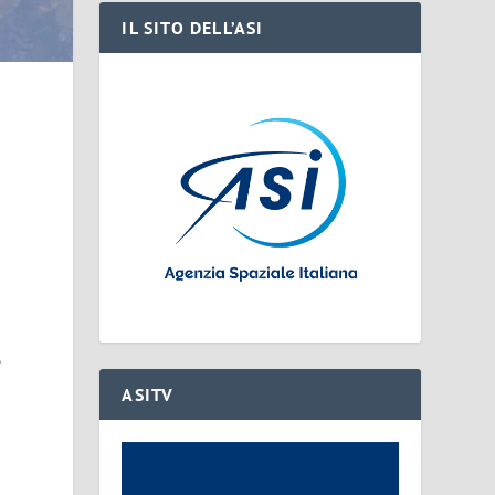
IL SITO DELL’ASI
i
e
ASITV