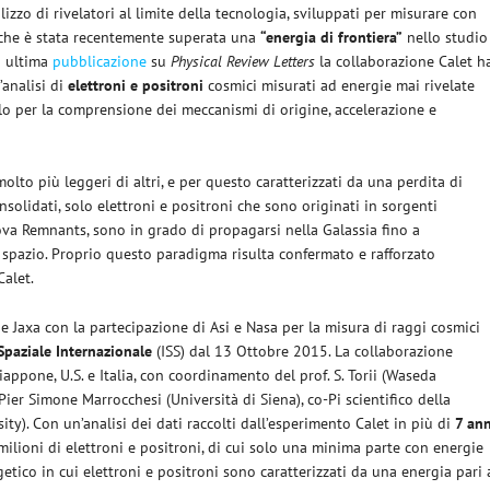
ilizzo di rivelatori al limite della tecnologia, sviluppati per misurare con
, che è stata recentemente superata una
“energia di frontiera”
nello studio
a ultima
pubblicazione
su
Physical Review Letters
la collaborazione Calet h
’analisi di
elettroni e positroni
cosmici misurati ad energie mai rivelate
llo per la comprensione dei meccanismi di origine, accelerazione e
 molto più leggeri di altri, e per questo caratterizzati da una perdita di
solidati, solo elettroni e positroni che sono originati in sorgenti
ova Remnants, sono in grado di propagarsi nella Galassia fino a
o spazio. Proprio questo paradigma risulta confermato e rafforzato
Calet.
e Jaxa con la partecipazione di Asi e Nasa per la misura di raggi cosmici
Spaziale Internazionale
(ISS) dal 13 Ottobre 2015. La collaborazione
appone, U.S. e Italia, con coordinamento del prof. S. Torii (Waseda
. Pier Simone Marrocchesi (Università di Siena), co-Pi scientifico della
sity). Con un’analisi dei dati raccolti dall’esperimento Calet in più di
7 ann
7 milioni di elettroni e positroni, di cui solo una minima parte con energie
getico in cui elettroni e positroni sono caratterizzati da una energia pari 