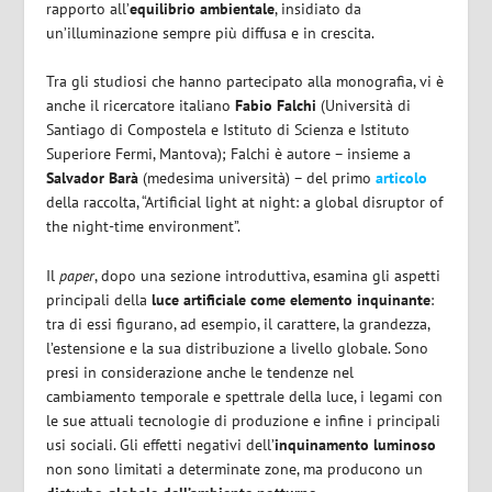
rapporto all’
equilibrio ambientale
, insidiato da
un’illuminazione sempre più diffusa e in crescita.
Tra gli studiosi che hanno partecipato alla monografia, vi è
anche il ricercatore italiano
Fabio Falchi
(Università di
Santiago di Compostela e Istituto di Scienza e Istituto
Superiore Fermi, Mantova); Falchi è autore – insieme a
Salvador Barà
(medesima università) – del primo
articolo
della raccolta, “Artificial light at night: a global disruptor of
the night-time environment”.
Il
paper
, dopo una sezione introduttiva, esamina gli aspetti
principali della
luce artificiale come elemento inquinante
:
tra di essi figurano, ad esempio, il carattere, la grandezza,
l’estensione e la sua distribuzione a livello globale. Sono
presi in considerazione anche le tendenze nel
cambiamento temporale e spettrale della luce, i legami con
le sue attuali tecnologie di produzione e infine i principali
usi sociali. Gli effetti negativi dell’
inquinamento luminoso
non sono limitati a determinate zone, ma producono un