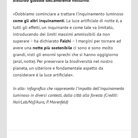
disturbo globale dell’ambiente notturno
.
«Dobbiamo cominciare a trattare l’inquinamento luminoso
come gli altri inquinamenti
. La luce artificiale di notte è, a
tutti gli effetti, un inquinante e come tale va limitato,
introducendo dei limiti massimi ammissibili da non
superare – ha dichiarato
Falchi
– I margini per tornare ad
avere una
notte più sostenibile
ci sono e sono molto
grandi, visti gli enormi sprechi che si hanno oggigiorno
(anzi, notte). Per preservare la biodiversità nel nostro
pianeta, un ulteriore e fondamentale aspetto da
considerare è la luce artificiale».
In alto: infografica che rappresenta l’impatto dell’inquinamento
luminoso in diversi contesti, dalla città alla foresta (Crediti:
N
oirLab/Nsf/Aura, P. Marenfeld)