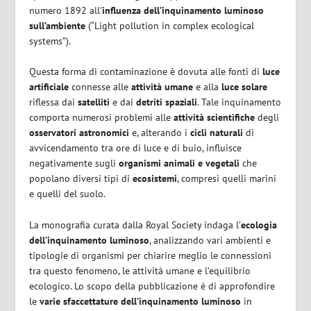
numero 1892 all’
influenza dell’inquinamento luminoso
sull’ambiente
(“Light pollution in complex ecological
systems”).
Questa forma di contaminazione è dovuta alle fonti di
luce
artificiale
connesse alle
attività umane
e alla
luce solare
riflessa dai
satelliti
e dai
detriti spaziali
. Tale inquinamento
comporta numerosi problemi alle
attività scientifiche
degli
osservatori astronomici
e, alterando i
cicli naturali
di
avvicendamento tra ore di luce e di buio, influisce
negativamente sugli
organismi animali e vegetali
che
popolano diversi tipi di
ecosistemi
, compresi quelli marini
e quelli del suolo.
La monografia curata dalla Royal Society indaga l’
ecologia
dell’inquinamento luminoso
, analizzando vari ambienti e
tipologie di organismi per chiarire meglio le connessioni
tra questo fenomeno, le attività umane e l’equilibrio
ecologico. Lo scopo della pubblicazione è di approfondire
le
varie sfaccettature dell’inquinamento luminoso
in