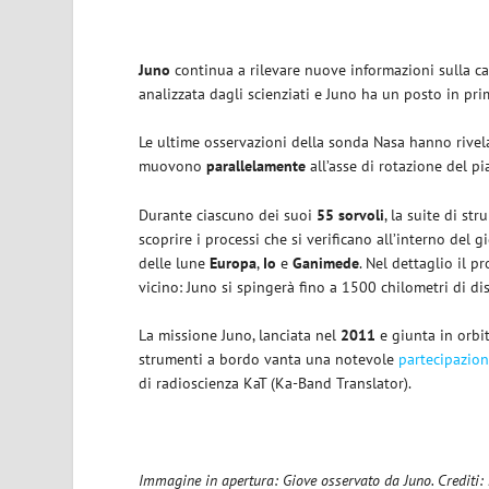
Juno
continua a rilevare nuove informazioni sulla ca
analizzata dagli scienziati e Juno ha un posto in pri
Le ultime osservazioni della sonda Nasa hanno rivel
muovono
parallelamente
all’asse di rotazione del p
Durante ciascuno dei
suoi
55 sorvoli
, la suite di st
scoprire i processi che si verificano all’interno del
delle lune
Europa
,
Io
e
Ganimede
. Nel dettaglio il 
vicino: Juno si spingerà fino a 1500 chilometri di dis
La missione Juno, lanciata nel
2011
e giunta in orbi
strumenti a bordo vanta una notevole
partecipazion
di radioscienza
KaT
(Ka-Band Translator).
Immagine in apertura: Giove osservato da Juno. Credit