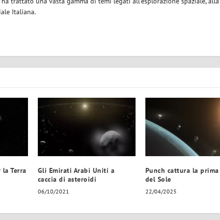
i ha trattato una vasta gamma di temi legati all'esplorazione spaziale, alla
iale Italiana.
la Terra
Gli Emirati Arabi Uniti a
Punch cattura la prima
caccia di asteroidi
del Sole
06/10/2021
22/04/2025