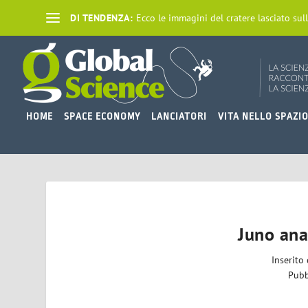
DI TENDENZA:
Ecco le immagini del cratere lasciato sull
HOME
SPACE ECONOMY
LANCIATORI
VITA NELLO SPAZI
Juno anal
Inserito
Pubb