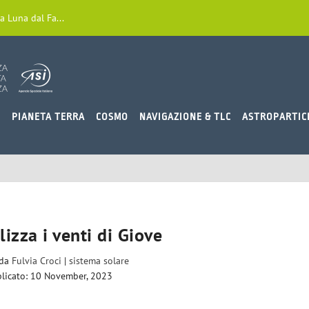
a Luna dal Fa...
O
PIANETA TERRA
COSMO
NAVIGAZIONE & TLC
ASTROPARTIC
izza i venti di Giove
 da
Fulvia Croci
|
sistema solare
licato: 10 November, 2023