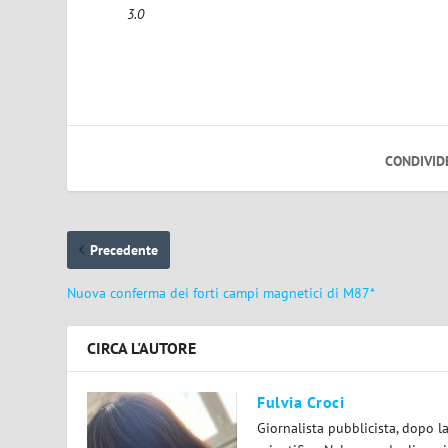
3.0
CONDIVID
Precedente
Nuova conferma dei forti campi magnetici di M87*
CIRCA L'AUTORE
Fulvia Croci
Giornalista pubblicista, dopo l