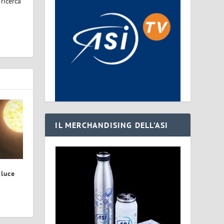
 ricerca
IL MERCHANDISING DELL’ASI
 luce