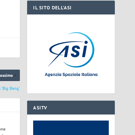
IL SITO DELL’ASI
rossimo
 ‘Big Bang’
ASITV
one