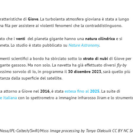
ratteristiche di
Giove
. La turbolenta atmosfera gioviana è stata a lungo
ma fila per assistere ai violenti fenomeni che la contraddistinguono.
ato
che i
venti
del pianeta gigante hanno una
natura
cilindrica
e si
ianeta. Lo studio è stato pubblicato su
Nature Astronomy
.
rumenti scientifici a bordo ha sbirciato sotto lo
strato di nubi
di Giove per
 gigante gassoso. Ma non solo. La navetta ha già effettuato diversi
fly-by
prossimo sorvolo di Io, in programma il
30 dicembre 2023
, sarà quello più
tanza dalla superficie del satellite.
ta attorno a Giove nel
2016
, è stata
estesa fino al
2025
. La suite di
e italiana
con lo spettrometro a immagine infrarosso
Jiram
e lo strument
i: Nasa/JPL-Caltech/SwRI/Msss Image processing by Tanya Oleksuik CC BY NC S