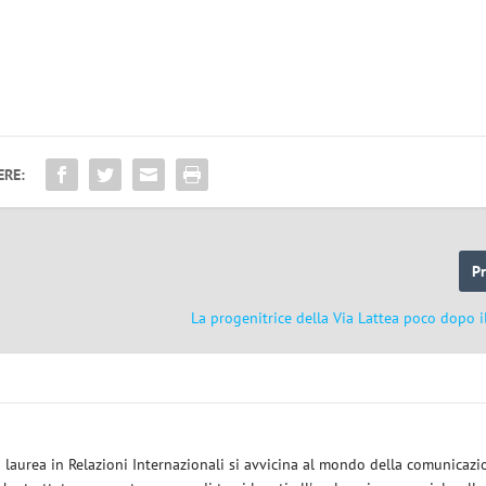
ERE:
P
La progenitrice della Via Lattea poco dopo il
a laurea in Relazioni Internazionali si avvicina al mondo della comunicazi