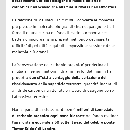
decadimento utilizza l’ossigeno e rilascia anidride
carbonica nell’oceano che alla fine si riversa nell’atmosfera.
La reazione di Maillard – in cucina – converte le molecole
più piccole in molecole più grandi che, nel paragone tra i
fornelli di una cucina e i fondali marini, comporta per i
batteri o microrganismi presenti nel fondo del mare, la
difficile ‘ digeribilità’ e quindi l’impossibile scissione delle
molecole più grandi.
La ‘conservazione del carbonio organico’ per decina di
migliaia – se non milioni – di anni nei fondali marini ha
prodotto
due effetti a vantaggio della variazione del
riscaldamento della superficie terrestre
: quantità ingenti di
anidride carbonica trattenuta e rilascio di ossigeno verso
l’atmosfera terrestre.
Non si parla di briciole, ma di ben
4 milioni di tonnellate
di carbonio organico ogni anno bloccate
nel fondo marino:
l’ammontare equivale a
50 volte il peso del celebre ponte
‘Tower Bridge’ di Londra
.