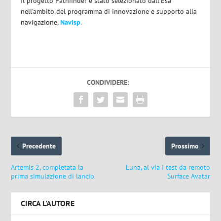
Il progetto Pathfinder è stato selezionato dall’Esa
nell’ambito del programma di innovazione e supporto alla
navigazione,
Navisp
.
CONDIVIDERE:
Precedente
Prossimo
Artemis 2, completata la
Luna, al via i test da remoto
prima simulazione di lancio
Surface Avatar
CIRCA L'AUTORE