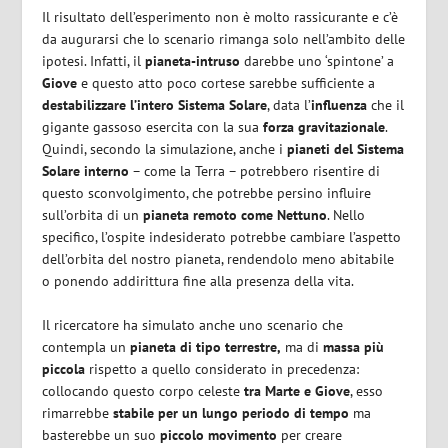
Il risultato dell’esperimento non è molto rassicurante e c’è
da augurarsi che lo scenario rimanga solo nell’ambito delle
ipotesi. Infatti, il
pianeta-intruso
darebbe uno ‘spintone’ a
Giove
e questo atto poco cortese sarebbe sufficiente a
destabilizzare l’intero Sistema Solare
, data l’
influenza
che il
gigante gassoso esercita con la sua
forza gravitazionale
.
Quindi, secondo la simulazione, anche i
pianeti del Sistema
Solare interno
– come la Terra – potrebbero risentire di
questo sconvolgimento, che potrebbe persino influire
sull’orbita di un
pianeta remoto come Nettuno
. Nello
specifico, l’ospite indesiderato potrebbe cambiare l’aspetto
dell’orbita del nostro pianeta, rendendolo meno abitabile
o ponendo addirittura fine alla presenza della vita.
Il ricercatore ha simulato anche uno scenario che
contempla un
pianeta di tipo terrestre,
ma di
massa più
piccola
rispetto a quello considerato in precedenza:
collocando questo corpo celeste
tra Marte e Giove
, esso
rimarrebbe
stabile per un lungo periodo di tempo
ma
basterebbe un suo
piccolo movimento
per creare