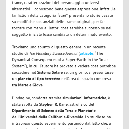
trame, caratterizzazioni dei personaggi o universi
alternativi – conoscono bene questa espressione. Infatti, le
fanfiction della categoria
“e se?”
presentano storie basate
su modifiche sostanziali delle trame originali, per far
toccare con mano ai lettori cosa sarebbe successo se nel
soggetto iniziale fosse cambiato un determinato evento.
Troviamo uno spunto di questo genere in un recente
studio di
The Planetary Science Journal
(
articolo
: “The
Dynamical Consequences of a Super-Earth in the Solar
System”), in cui l’autore ha provato a vedere cosa potrebbe
succedere nel
Sistema Solare
se, un giorno, si presentasse
un
pianeta di tipo terrestre
nell’area di spazio compresa
tra Marte e Giove
.
L’indagine, condotta tramite
simulazioni informatiche
, è
stata svolta da
Stephen R. Kane
, astrofisico del
Dipartimento di Scienze della Terra e Planetarie
dell’
Università della California-Riverside
. Lo studioso ha
intrapreso questo esperimento partendo dal fatto che, a