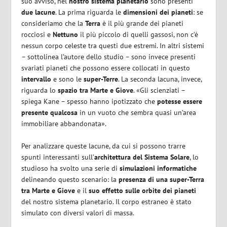
suo avviso, nel
nostro sistema planetario
sono presenti
due lacune
. La prima riguarda le
dimensioni dei pianeti
: se
consideriamo che la
Terra
è il più grande dei pianeti
rocciosi e
Nettuno
il più piccolo di quelli gassosi, non c’è
nessun corpo celeste tra questi due estremi. In altri sistemi
– sottolinea l’autore dello studio – sono invece presenti
svariati pianeti che possono essere collocati in questo
intervallo
e sono le
super-Terre
. La seconda lacuna, invece,
riguarda lo
spazio tra Marte e Giove
. «Gli scienziati –
spiega Kane – spesso hanno ipotizzato che
potesse essere
presente qualcosa
in un vuoto che sembra quasi un’area
immobiliare abbandonata».
Per analizzare queste lacune, da cui si possono trarre
spunti interessanti sull’
architettura del Sistema Solare
, lo
studioso ha svolto una serie di
simulazioni informatiche
delineando questo scenario: la
presenza di una super-Terra
tra Marte e Giove
e il
suo effetto sulle orbite dei pianeti
del nostro sistema planetario. Il corpo estraneo è stato
simulato con diversi valori di massa.