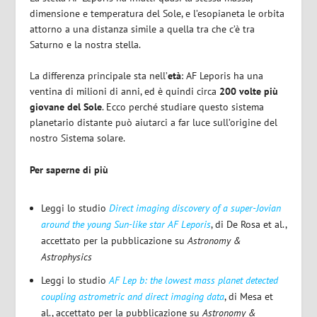
dimensione e temperatura del Sole, e l’esopianeta le orbita
attorno a una distanza simile a quella tra che c’è tra
Saturno e la nostra stella.
La differenza principale sta nell’
età
: AF Leporis ha una
ventina di milioni di anni, ed è quindi circa
200 volte più
giovane del Sole
. Ecco perché studiare questo sistema
planetario distante può aiutarci a far luce sull’origine del
nostro Sistema solare.
Per saperne di più
Leggi lo studio
Direct imaging discovery of a super-Jovian
around the young Sun-like star AF Leporis
, di De Rosa et al.,
accettato per la pubblicazione su
Astronomy &
Astrophysics
Leggi lo studio
AF Lep b: the lowest mass planet detected
coupling astrometric and direct imaging data
, di Mesa et
al., accettato per la pubblicazione su
Astronomy &