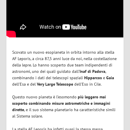
Scovato un nuovo esopianeta in orbita intorno alla stella
AF Leporis, a circa 87,5 anni luce da noi, nella costellazione
della lepre. Lo hanno scoperto due team indipendenti di
astronomi, uno dei quali guidato dall’
Inaf di Padova
,
combinando i dati dei telescopi spaziali
Hipparcos
e
Gaia
dell’Esa e del
Very Large Telescope
dell’Eso in Cile.
Questo nuovo pianeta è l’esomondo
più leggero mai
scoperto combinando misure astrometriche e immagini
dirette
, e il suo sistema planetario ha caratteristiche simili
al Sistema solare.
La stella AF Leporis ha infatti quasi la stessa massa,