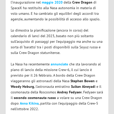
l’inaugurazione nel
maggio 2020
della
Crew Dragon
di
SpaceX ha restituito alla Nasa autonomia in materia di
volo umano. E ha cambiato gli equilibri degli accordi tra
agenzie, aumentando le possibilità di accesso allo spazio.
Lo dimostra la pianificazione (ancora in corso) del
calendario di lanci del 2023, basato non più soltanto
sull’acquisto di passaggi per l’equipaggio ma anche su una
sorta di ‘baratto’ tra i posti disponibili sulla Soyuz russa e
sulla Crew Dragon statunitense.
La Nasa ha recentemente
annunciato
che sta lavorando al
piano di lancio della missione Crew-6, il cui lancio è
previsto per il 26 febbraio. A bordo della Crew Dragon
viaggeranno gli astronauti della Nasa
Stephen
Bowen
e
Woody
Hoburg
, l’astronauta emiratino
Sultan
Alneyadi
e il
cosmonauta della Roscosmos
Andrey
Fedyaev
. Fedyaev sarà
il
secondo cosmonauta russo
a volare su una Crew Dragon
dopo
Anna Kikina
, partita con l’equipaggio della Crew-5
nell’ottobre 2022.