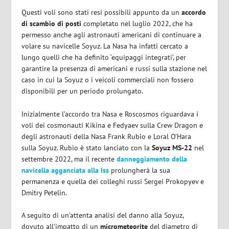
Questi voli sono stati resi possibili appunto da un
accordo
di scambio di posti
completato nel luglio 2022, che ha
permesso anche agli astronauti americani di continuare a
volare su navicelle Soyuz. La Nasa ha infatti cercato a
lungo quelli che ha definito ‘equipaggi integrati’, per
garantire la presenza di americani e russi sulla stazione nel
caso in cui la Soyuz o i veicoli commerciali non fossero
disponibili per un periodo prolungato.
Inizialmente l’accordo tra Nasa e Roscosmos riguardava i
voli dei cosmonauti Kikina e Fedyaev sulla Crew Dragon e
degli astronauti della Nasa Frank Rubio e Loral O’Hara
sulla Soyuz. Rubio è stato lanciato con la
Soyuz MS-22
nel
settembre 2022, ma il recente
danneggiamento della
navicella agganciata alla Iss
prolungherà la sua
permanenza e quella dei colleghi russi Sergei Prokopyev e
Dmitry Petelin.
A seguito di un’attenta analisi del danno alla Soyuz,
dovuto all’impatto di un
micrometeorite
del diametro di