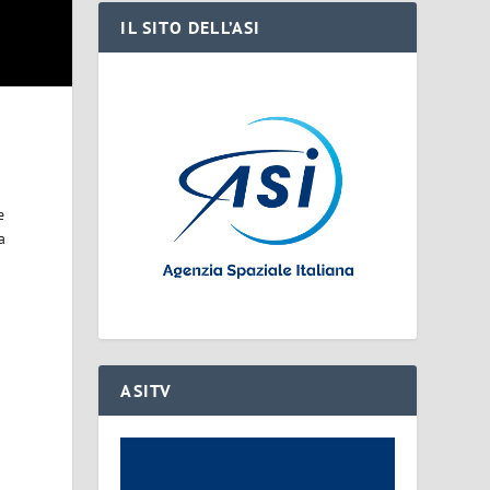
IL SITO DELL’ASI
e
a
ASITV