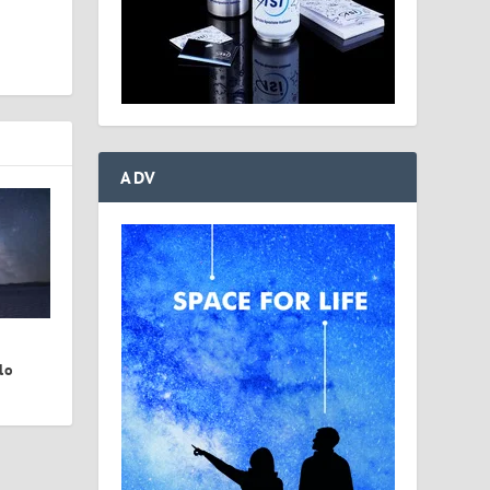
ADV
lo