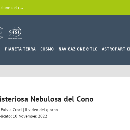
zione del c...
O
PIANETA TERRA
COSMO
NAVIGAZIONE & TLC
ASTROPARTIC
misteriosa Nebulosa del Cono
a
Fulvia Croci
|
Il video del giorno
licato: 10 November, 2022