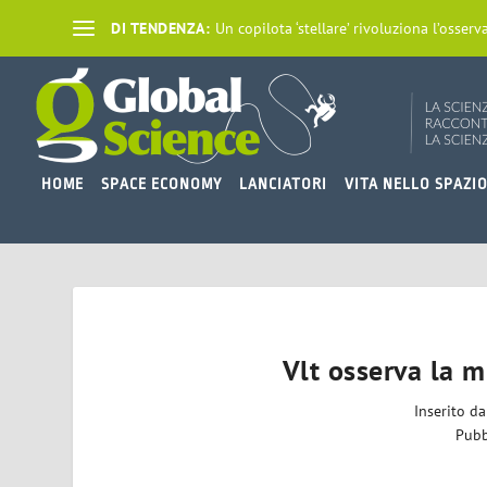
DI TENDENZA:
Un copilota ‘stellare’ rivoluziona l’osserva
HOME
SPACE ECONOMY
LANCIATORI
VITA NELLO SPAZI
Vlt osserva la 
Inserito d
Pubb