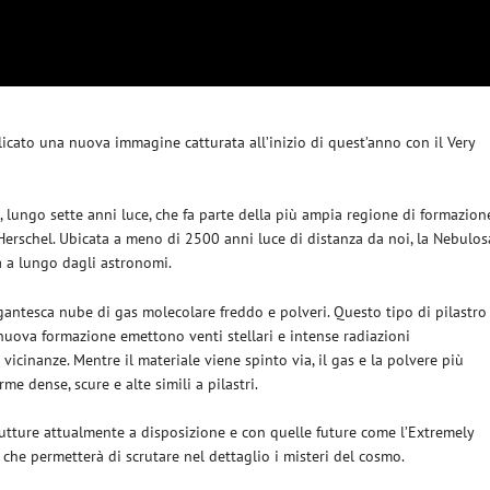
icato una nuova immagine catturata all’inizio di quest’anno con il Very
, lungo sette anni luce, che fa parte della più ampia regione di formazion
Herschel. Ubicata a meno di 2500 anni luce di distanza da noi, la Nebulos
ta a lungo dagli astronomi.
gantesca nube di gas molecolare freddo e polveri. Questo tipo di pilastro
 nuova formazione emettono venti stellari e intense radiazioni
 vicinanze. Mentre il materiale viene spinto via, il gas e la polvere più
e dense, scure e alte simili a pilastri.
rutture attualmente a disposizione e con quelle future come l’Extremely
 che permetterà di scrutare nel dettaglio i misteri del cosmo.