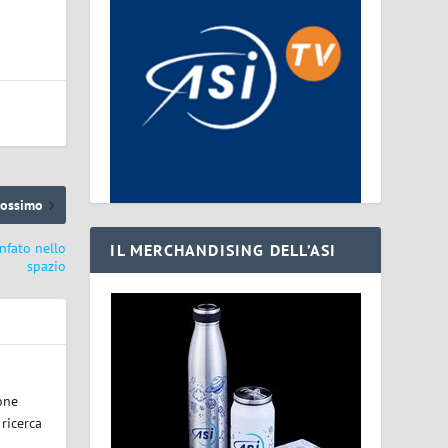
rossimo
onfato nello
IL MERCHANDISING DELL’ASI
spazio
one
 ricerca