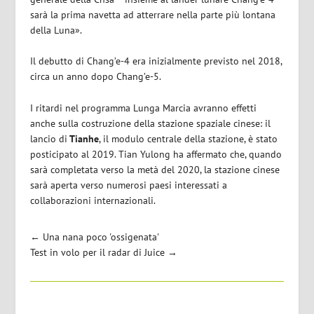
sarà la prima navetta ad atterrare nella parte più lontana
della Luna».
Il debutto di Chang’e-4 era inizialmente previsto nel 2018,
circa un anno dopo Chang’e-5.
I ritardi nel programma Lunga Marcia avranno effetti
anche sulla costruzione della stazione spaziale cinese: il
lancio di
Tianhe
, il modulo centrale della stazione, è stato
posticipato al 2019. Tian Yulong ha affermato che, quando
sarà completata verso la metà del 2020, la stazione cinese
sarà aperta verso numerosi paesi interessati a
collaborazioni internazionali.
←
Una nana poco 'ossigenata'
Test in volo per il radar di Juice
→