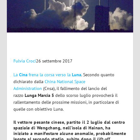
Fulvia Croci
26 settembre 2017
La
Cina
frena la corsa verso la
Luna
. Secondo quanto
dichiarato dalla
China National Space
Administration
(Cnsa), il fallimento del lancio del
razzo
Lunga Marcia 5
dello scorso luglio provocherà il
rallentamento delle prossime missioni, in particolare di
quelle con obiettivo Luna.
Il vettore pesante cinese, partito il 2 luglio dal centro
spaziale di Wengchang, nell’isola di Hainan, ha
iniziato a manifestare alcune anomalie, probabilmente
legate al secondo stadio, subito dopo il
lift-off
.