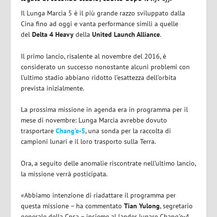
Il Lunga Marcia 5 è il più grande razzo sviluppato dalla
Cina fino ad oggi e vanta performance simili a quelle
del
Delta 4 Heavy
della
United Launch Alliance
.
Il primo lancio, risalente al novembre del 2016, è
considerato un successo nonostante alcuni problemi con
l’ultimo stadio abbiano ridotto l’esattezza dell’orbita
prevista inizialmente.
La prossima missione in agenda era in programma per il
mese di novembre: Lunga Marcia avrebbe dovuto
trasportare
Chang’e-5
, una sonda per la raccolta di
campioni lunari e il loro trasporto sulla Terra.
Ora, a seguito delle anomalie riscontrate nell’ultimo lancio,
la missione verrà posticipata.
«Abbiamo intenzione di riadattare il programma per
questa missione – ha commentato
Tian Yulong
, segretario
generale della Cnsa – insieme al lander lunare Chang’e-4