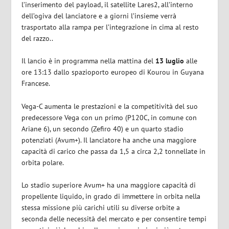
l’inserimento del payload, il satellite Lares2, all’interno
dell’ogiva del lanciatore e a giorni l’insieme verrà
trasportato alla rampa per l’integrazione in cima al resto
del razzo..
Il lancio è in programma nella mattina del
13 luglio
alle
ore 13:13 dallo spazioporto europeo di Kourou in Guyana
Francese.
Vega-C aumenta le prestazioni e la competitività del suo
predecessore Vega con un primo (P120C, in comune con
Ariane 6), un secondo (Zefiro 40) e un quarto stadio
potenziati (Avum+). Il lanciatore ha anche una maggiore
capacità di carico che passa da 1,5 a circa 2,2 tonnellate in
orbita polare.
Lo stadio superiore Avum+ ha una maggiore capacità di
propellente liquido, in grado di immettere in orbita nella
stessa missione più carichi utili su diverse orbite a
seconda delle necessità del mercato e per consentire tempi