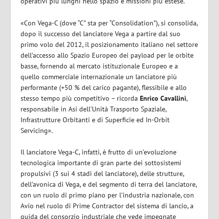
operativi più lunghi nello spazio e missioni più estese.
«Con Vega-C (dove “C” sta per “Consolidation”), si consolida,
dopo il successo del lanciatore Vega a partire dal suo
primo volo del 2012, il posizionamento italiano nel settore
dell’accesso allo Spazio Europeo dei payload per le orbite
basse, fornendo al mercato istituzionale Europeo e a
quello commerciale internazionale un lanciatore più
performante (+50 % del carico pagante), flessibile e allo
stesso tempo più competitivo – ricorda
Enrico Cavallini
,
responsabile in Asi dell’Unità Trasporto Spaziale,
Infrastrutture Orbitanti e di Superficie ed In-Orbit
Servicing».
Il lanciatore Vega-C, infatti, è frutto di un’evoluzione
tecnologica importante di gran parte dei sottosistemi
propulsivi (3 sui 4 stadi del lanciatore), delle strutture,
dell’avonica di Vega, e del segmento di terra del lanciatore,
con un ruolo di primo piano per l’industria nazionale, con
Avio nel ruolo di Prime Contractor del sistema di lancio, a
guida del consorzio industriale che vede impegnate