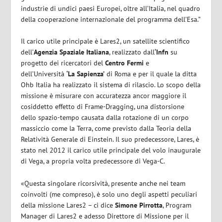
industrie di undici paesi Europei, oltre all’Italia, nel quadro
della cooperazione internazionale del programma dell’Esa.”
Il carico utile principale è Lares2, un satellite scientifico
dell’
Agenzia Spaziale Italiana
, realizzato dall
‘Infn
su
progetto dei ricercatori del
Centro Fermi
e
dell’Università
‘La Sapienza’
di Roma e per il quale la ditta
Ohb Italia ha realizzato il sistema di rilascio. Lo scopo della
missione è misurare con accuratezza ancor maggiore il
cosiddetto effetto di Frame-Dragging, una distorsione
dello spazio-tempo causata dalla rotazione di un corpo
massiccio come la Terra, come previsto dalla Teoria della
Relatività Generale di Einstein. Il suo predecessore, Lares, è
stato nel 2012 il carico utile principale del volo inaugurale
di Vega, a propria volta predecessore di Vega-C.
«Questa singolare ricorsività, presente anche nei team
coinvolti (me compreso), è solo uno degli aspetti peculiari
della missione Lares2 – ci dice
Simone Pirrotta
, Program
Manager di Lares2 e adesso Direttore di Missione per il