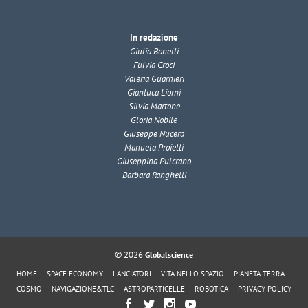
In redazione
Giulia Bonelli
Fulvia Croci
Valeria Guarnieri
Gianluca Liorni
Silvia Martone
Gloria Nobile
Giuseppe Nucera
Manuela Proietti
Giuseppina Pulcrano
Barbara Ranghelli
© 2026
Globalscience
HOME
SPACE ECONOMY
LANCIATORI
VITA NELLO SPAZIO
PIANETA TERRA
COSMO
NAVIGAZIONE&TLC
ASTROPARTICELLE
ROBOTICA
PRIVACY POLICY