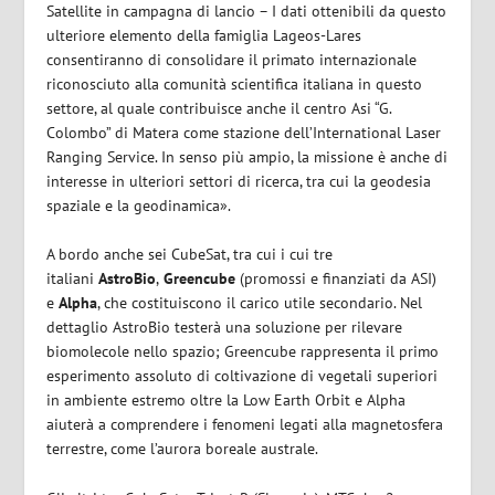
Satellite in campagna di lancio – I dati ottenibili da questo
ulteriore elemento della famiglia Lageos-Lares
consentiranno di consolidare il primato internazionale
riconosciuto alla comunità scientifica italiana in questo
settore, al quale contribuisce anche il centro Asi “G.
Colombo” di Matera come stazione dell’International Laser
Ranging Service. In senso più ampio, la missione è anche di
interesse in ulteriori settori di ricerca, tra cui la geodesia
spaziale e la geodinamica».
A bordo anche sei CubeSat, tra cui i cui tre
italiani
AstroBio
,
Greencube
(promossi e finanziati da ASI)
e
Alpha
, che costituiscono il carico utile secondario. Nel
dettaglio AstroBio testerà una soluzione per rilevare
biomolecole nello spazio; Greencube rappresenta il primo
esperimento assoluto di coltivazione di vegetali superiori
in ambiente estremo oltre la Low Earth Orbit e Alpha
aiuterà a comprendere i fenomeni legati alla magnetosfera
terrestre, come l’aurora boreale australe.