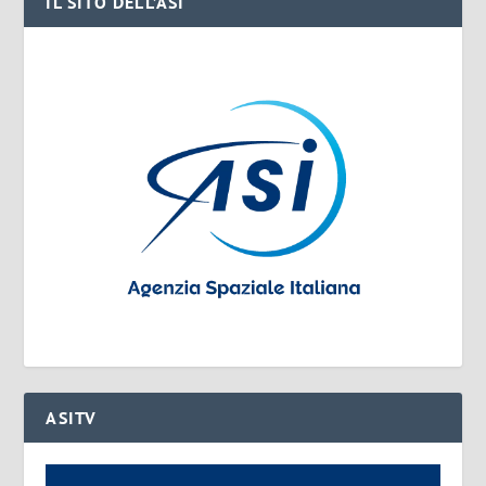
IL SITO DELL’ASI
ASITV