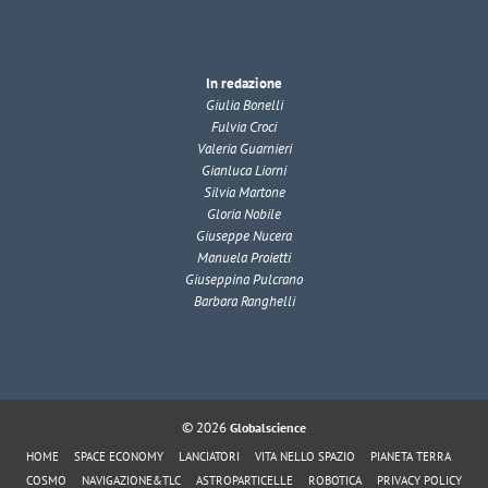
In redazione
Giulia Bonelli
Fulvia Croci
Valeria Guarnieri
Gianluca Liorni
Silvia Martone
Gloria Nobile
Giuseppe Nucera
Manuela Proietti
Giuseppina Pulcrano
Barbara Ranghelli
© 2026
Globalscience
HOME
SPACE ECONOMY
LANCIATORI
VITA NELLO SPAZIO
PIANETA TERRA
COSMO
NAVIGAZIONE&TLC
ASTROPARTICELLE
ROBOTICA
PRIVACY POLICY