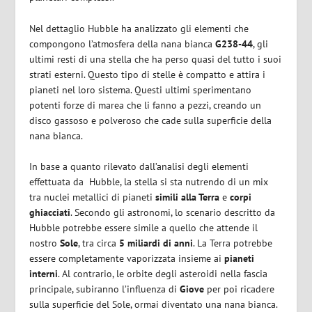
Nel dettaglio Hubble ha analizzato gli elementi che
compongono l’atmosfera della nana bianca
G238-44
, gli
ultimi resti di una stella che ha perso quasi del tutto i suoi
strati esterni. Questo tipo di stelle è compatto e attira i
pianeti nel loro sistema. Questi ultimi sperimentano
potenti forze di marea che li fanno a pezzi, creando un
disco gassoso e polveroso che cade sulla superficie della
nana bianca.
In base a quanto rilevato dall’analisi degli elementi
effettuata da Hubble, la stella si sta nutrendo di un mix
tra nuclei metallici di pianeti
simili alla Terra
e
corpi
ghiacciati
. Secondo gli astronomi, lo scenario descritto da
Hubble potrebbe essere simile a quello che attende il
nostro
Sole
, tra circa
5 miliardi di anni
. La Terra potrebbe
essere completamente vaporizzata insieme ai
pianeti
interni
. Al contrario, le orbite degli asteroidi nella fascia
principale, subiranno l’influenza di
Giove
per poi ricadere
sulla superficie del Sole, ormai diventato una nana bianca.