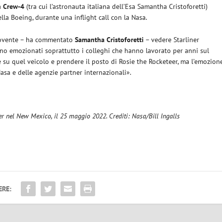
la
Crew-4
(tra cui l’astronauta italiana dell’Esa Samantha Cristoforetti)
lla Boeing, durante una inflight call con la Nasa.
ovente – ha commentato
Samantha
Cristoforetti
– vedere Starliner
iano emozionati soprattutto i colleghi che hanno lavorato per anni sul
 su quel veicolo e prendere il posto di Rosie the Rocketeer, ma l’emozion
Nasa e delle agenzie partner internazionali».
er nel New Mexico, il 25 maggio 2022. Crediti: Nasa/Bill Ingalls
ERE: