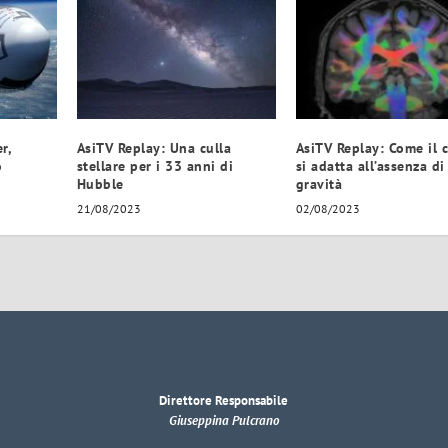
r,
AsiTV Replay: Una culla
AsiTV Replay: Come il c
o
stellare per i 33 anni di
si adatta all’assenza di
Hubble
gravità
21/08/2023
02/08/2023
Direttore Responsabile
Giuseppina Pulcrano