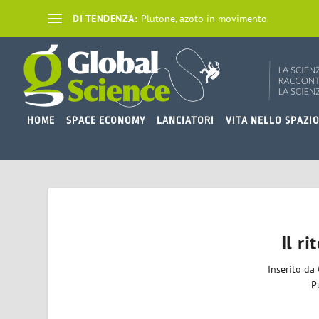
DI TENDENZA:
Plutone, azoto in movimento
HOME
SPACE ECONOMY
LANCIATORI
VITA NELLO SPAZI
Il ri
Inserito da
P