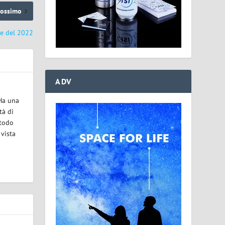
rossimo
de del 2022
ADV
 Ha una
tà di
etodo
 vista