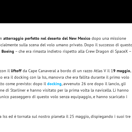
un
atterraggio perfetto nel deserto del New Mexico
dopo una missione
icialmente sulla scena del volo umano privato. Dopo il successo di quest
a
Boeing
– che era rimasta indietro rispetto alla Crew Dragon di SpaceX –
 con il
liftoff
da Cape Canaveral a bordo di un razzo Atlas V il 1
9 maggio
,
o era il docking con la Iss, manovra che era fallita durante il primo volo
olto come previsto: dopo il
docking
, avvenuto 26 ore dopo il lancio, gli
ne di Starliner e hanno visitato per la prima volta la navicella. Lì hanno
 unico passeggero di questo volo senza equipaggio, e hanno scaricato i
la Iss ed è tornata sul nostro pianeta il 25 maggio, dispiegando i suoi tre