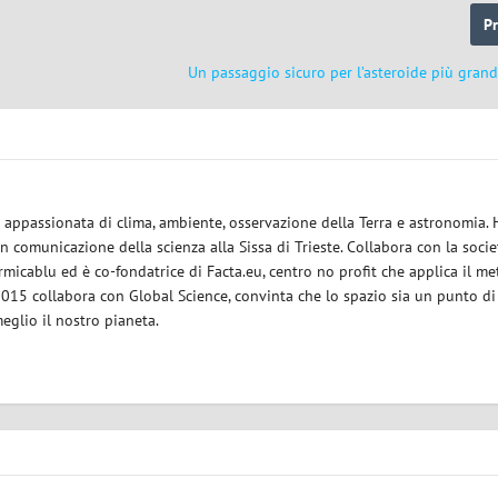
P
Un passaggio sicuro per l’asteroide più gran
ce appassionata di clima, ambiente, osservazione della Terra e astronomia.
in comunicazione della scienza alla Sissa di Trieste. Collabora con la socie
micablu ed è co-fondatrice di Facta.eu, centro no profit che applica il m
 2015 collabora con Global Science, convinta che lo spazio sia un punto di
eglio il nostro pianeta.