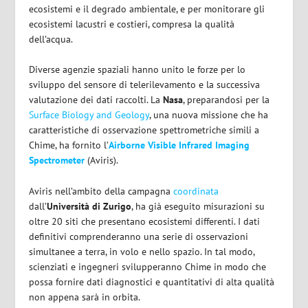
ecosistemi e il degrado ambientale, e per monitorare gli
ecosistemi lacustri e costieri, compresa la qualità
dell’acqua.
Diverse agenzie spaziali hanno unito le forze per lo
sviluppo del sensore di telerilevamento e la successiva
valutazione dei dati raccolti. La
Nasa
, preparandosi per la
Surface Biology and Geology
, una nuova missione che ha
caratteristiche di osservazione spettrometriche simili a
Chime, ha fornito l’
Airborne Visible Infrared Imaging
Spectrometer
(Aviris).
Aviris nell’ambito della campagna
coordinata
dall’
Università di Zurigo
, ha già eseguito misurazioni su
oltre 20 siti che presentano ecosistemi differenti. I dati
definitivi comprenderanno una serie di osservazioni
simultanee a terra, in volo e nello spazio. In tal modo,
scienziati e ingegneri svilupperanno Chime in modo che
possa fornire dati diagnostici e quantitativi di alta qualità
non appena sarà in orbita.