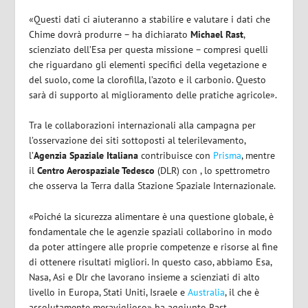
«Questi dati ci aiuteranno a stabilire e valutare i dati che
Chime dovrà produrre – ha dichiarato
Michael Rast
,
scienziato dell’Esa per questa missione – compresi quelli
che riguardano gli elementi specifici della vegetazione e
del suolo, come la clorofilla, l’azoto e il carbonio. Questo
sarà di supporto al miglioramento delle pratiche agricole».
Tra le collaborazioni internazionali alla campagna per
l’osservazione dei siti sottoposti al telerilevamento,
l’
Agenzia Spaziale Italiana
contribuisce con
Prisma
, mentre
il
Centro Aerospaziale Tedesco
(DLR) con , lo spettrometro
che osserva la Terra dalla Stazione Spaziale Internazionale.
«Poiché la sicurezza alimentare è una questione globale, è
fondamentale che le agenzie spaziali collaborino in modo
da poter attingere alle proprie competenze e risorse al fine
di ottenere risultati migliori. In questo caso, abbiamo Esa,
Nasa, Asi e Dlr che lavorano insieme a scienziati di alto
livello in Europa, Stati Uniti, Israele e
Australia
, il che è
assolutamente meraviglioso» ha aggiunto Rast.