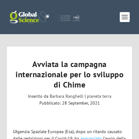
Avviata la campagna
internazionale per lo sviluppo
di Chime
Inserito da
Barbara Ranghelli
|
pianeta terra
Pubblicato: 28 September, 2021
L’Agenzia Spaziale Europea (Esa), dopo un ritardo causato
dalle restrizioni per il Covid-19, ha
annunciato
l’avvio della