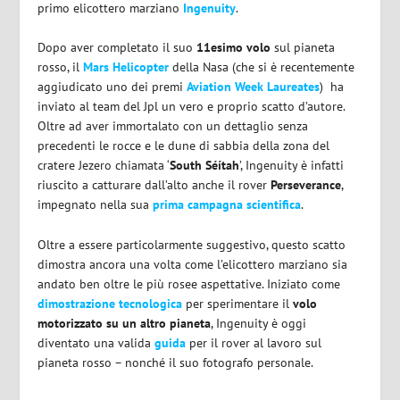
primo elicottero marziano
Ingenuity
.
Dopo aver completato il suo
11esimo
volo
sul pianeta
rosso, il
Mars Helicopter
della Nasa (che si è recentemente
aggiudicato uno dei premi
Aviation Week Laureates
) ha
inviato al team del Jpl un vero e proprio scatto d’autore.
Oltre ad aver immortalato con un dettaglio senza
precedenti le rocce e le dune di sabbia della zona del
cratere Jezero chiamata ‘
South Séítah
’, Ingenuity è infatti
riuscito a catturare dall’alto anche il rover
Perseverance
,
impegnato nella sua
prima campagna scientifica
.
Oltre a essere particolarmente suggestivo, questo scatto
dimostra ancora una volta come l’elicottero marziano sia
andato ben oltre le più rosee aspettative. Iniziato come
dimostrazione tecnologica
per sperimentare il
volo
motorizzato su un altro pianeta
, Ingenuity è oggi
diventato una valida
guida
per il rover al lavoro sul
pianeta rosso – nonché il suo fotografo personale.