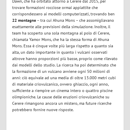
Dawn, che ha orbitato attorno a Cerere dal 2015, per
trovare formazioni rocciose ormai appiattite che
corrispondessero ai modelli computerizzati, trovando ben
22 montagne
– tra cui Ahuna Mons – che assomigliavano
esattamente alle previsioni della simulazione. Inoltre, il
team ha scoperto una sola montagna al polo di Cerere,
chiamata Yamor Mons, che ha la stessa forma di Ahuna
Mons. Essa è cinque volte più larga rispetto a quanto sia
alta, un dato importante in quanto i vulcani osservati
altrove hanno proporzioni più basse, proprio come rilevato
dai modelli dello studio. La ricerca ha poi determinato che
la formazione di un vulcano avviene ogni 50 milioni di
anni: ciò equivale ad una media di oltre 13.000 metri cubi
di materiale criovulcanico, ovvero ghiaccio, ogni anno,
sufficiente a riempire un cinema intero o quattro piscine
olimpioniche. Le cause delle eruzioni criovulcaniche su
Cerere rimangono ancora un mistero, ma future ricerche
potrebbero fornire nuove risposte.