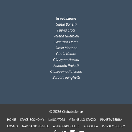
In redazione
Giulia Bonelli
Fulvia Croci
Valeria Guarnieri
Gianluca Liorni
Silvia Martone
Gloria Nobile
Giuseppe Nucera
Manuela Proietti
Giuseppina Pulcrano
Barbara Ranghelli
© 2026
Globalscience
HOME
SPACE ECONOMY
LANCIATORI
VITA NELLO SPAZIO
PIANETA TERRA
COSMO
NAVIGAZIONE&TLC
ASTROPARTICELLE
ROBOTICA
PRIVACY POLICY