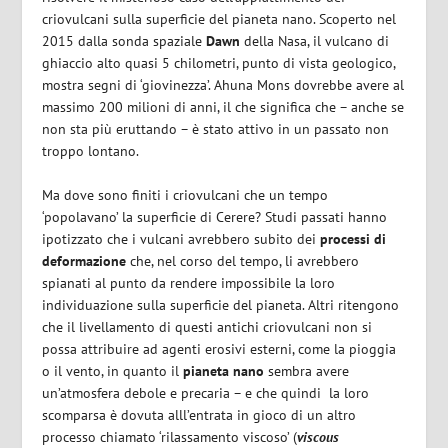
criovulcani sulla superficie del pianeta nano. Scoperto nel
2015 dalla sonda spaziale
Dawn
della Nasa, il vulcano di
ghiaccio alto quasi 5 chilometri, punto di vista geologico,
mostra segni di ‘giovinezza’. Ahuna Mons dovrebbe avere al
massimo 200 milioni di anni, il che significa che – anche se
non sta più eruttando – è stato attivo in un passato non
troppo lontano.
Ma dove sono finiti i criovulcani che un tempo
‘popolavano’ la superficie di Cerere? Studi passati hanno
ipotizzato che i vulcani avrebbero subito dei
processi di
deformazione
che, nel corso del tempo, li avrebbero
spianati al punto da rendere impossibile la loro
individuazione sulla superficie del pianeta. Altri ritengono
che il livellamento di questi antichi criovulcani non si
possa attribuire ad agenti erosivi esterni, come la pioggia
o il vento, in quanto il
pianeta nano
sembra avere
un’atmosfera debole e precaria – e che quindi la loro
scomparsa è dovuta alll’entrata in gioco di un altro
processo chiamato ‘rilassamento viscoso’ (
viscous