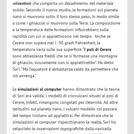
relaxation
) che comporta un decadimento del materiale
solido. Secondo il nuovo studio, le formazioni sul pianeta
nano si muovono sotto il loro stesso peso, in modo simile
a come i ghiacciai si muovono sulla Terra. La composizione
e la temperatura delle formazioni influirebbero sulla
rapidità con cui si appiattiscono nel tempo. Anche se
Cerere non supera mai i -30 gradi Fahrenheit, la
temperatura varia sulla sua superficie. “
I poli di Cerere
sono abbastanza freddi che se si formasse una montagna
di ghiaccio, sicuramente non si appiattirebbe”. Ha detto
Sori. “Ma l’equatore è abbastanza caldo da permettere che
ciò avvenga”.
Le
simulazioni al computer
hanno dimostrato che la teoria
di Sori era valida: i modelli di criovulcani situati ai poli di
Cerere, infatti, rimangono congelati per l’eternità. Ad altre
latitudini sul pianeta nano, i vulcani-modello col passare
del tempo iniziano ad appiattirsi. Per dimostrare che le
simulazioni al computer rispecchiavano la realtà, Sori ha
setacciato le osservazioni topografiche dalla navicella