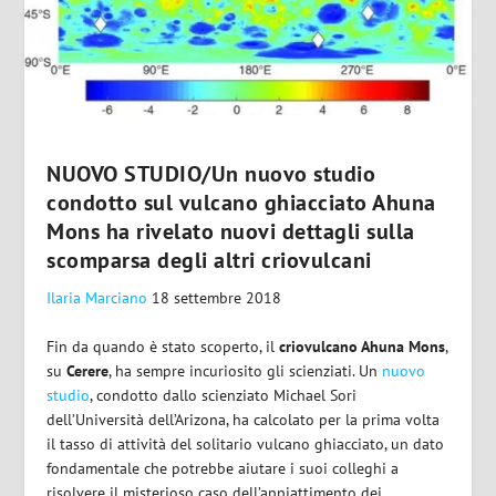
NUOVO STUDIO/Un nuovo studio
condotto sul vulcano ghiacciato Ahuna
Mons ha rivelato nuovi dettagli sulla
scomparsa degli altri criovulcani
Ilaria Marciano
18 settembre 2018
Fin da quando è stato scoperto, il
criovulcano Ahuna Mons
,
su
Cerere
, ha sempre incuriosito gli scienziati. Un
nuovo
studio
, condotto dallo scienziato Michael Sori
dell’Università dell’Arizona, ha calcolato per la prima volta
il tasso di attività del solitario vulcano ghiacciato, un dato
fondamentale che potrebbe aiutare i suoi colleghi a
risolvere il misterioso caso dell’appiattimento dei