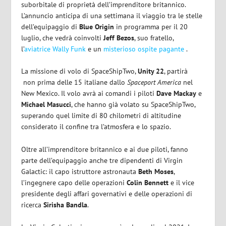
suborbitale di proprietà dell’imprenditore britannico.
L’annuncio anticipa di una settimana il viaggio tra le stelle
dell’equipaggio di
Blue Origin
in programma per il 20
luglio, che vedrà coinvolti
Jeff Bezos
, suo fratello,
l’
aviatrice Wally Funk
e un
misterioso ospite pagante
.
La missione di volo di SpaceShipTwo,
Unity 22
, partirà
non prima delle 15 italiane dallo
Spaceport America
nel
New Mexico. Il volo avrà ai comandi i piloti
Dave Mackay
e
Michael Masucci
, che hanno già volato su SpaceShipTwo,
superando quel limite di 80 chilometri di altitudine
considerato il confine tra l’atmosfera e lo spazio.
Oltre all’imprenditore britannico e ai due piloti, fanno
parte dell’equipaggio anche tre dipendenti di Virgin
Galactic: il capo istruttore astronauta
Beth Moses
,
l’ingegnere capo delle operazioni
Colin Bennett
e il vice
presidente degli affari governativi e delle operazioni di
ricerca
Sirisha Bandla
.