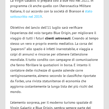
La Virgin Galactic si prepara così a due voli nel 2021. In
programma c’è anche quello con l’Aeronautica Militare
Italiana, il cui accordo con la società di Branson è
stato
sottoscritto nel 2019
.
Obiettivo del lancio dell’11 luglio sarà verificare
l’esperienza del volo targato Blue Origin, per migliorare il
viaggio di tutti i futuri
clienti astronauti
. Creando al tempo
stesso un vero e proprio evento mediatico. La corsa dei
“paperoni” allo spazio è infatti inarrestabile, e viaggia a
colpi di annunci e rincorse per ottenere l’attenzione
mondiale. Il tutto condito con campagne di comunicazione
che fanno fibrillare le quotazioni in borsa. E intanto il
contatore delle ricchezze di queste aziende corre
vertiginosamente, almeno secondo le classifiche riportate
da
Forbes
, una rivista statunitense di economia che
aggiorna costantemente la lunga lista dei più ricchi del
mondo.
L’elemento sorpresa, per il moderno turismo spaziale di
Virgin Galactic e Blue Origin, sembra sempre parte del