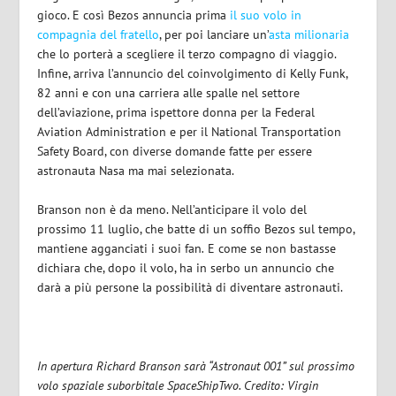
gioco. E così Bezos annuncia prima
il suo volo in
compagnia del fratello
, per poi lanciare un’
asta milionaria
che lo porterà a scegliere il terzo compagno di viaggio.
Infine, arriva l’annuncio del coinvolgimento di Kelly Funk,
82 anni e con una carriera alle spalle nel settore
dell’aviazione, prima ispettore donna per la Federal
Aviation Administration e per il National Transportation
Safety Board, con diverse domande fatte per essere
astronauta Nasa ma mai selezionata.
Branson non è da meno. Nell’anticipare il volo del
prossimo 11 luglio, che batte di un soffio Bezos sul tempo,
mantiene agganciati i suoi fan
.
E come se non bastasse
dichiara che, dopo il volo, ha in serbo un annuncio che
darà a più persone la possibilità di diventare astronauti.
In apertura Richard Branson sarà “Astronaut 001” sul prossimo
volo spaziale suborbitale SpaceShipTwo. Credito: Virgin