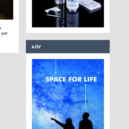
o
 per
ADV