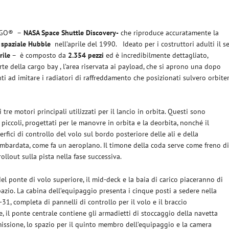
LEGO®
–
NASA Space Shuttle Discovery-
che riproduce accuratamente la
 spaziale Hubble
nell’aprile del 1990.
Ideato per i costruttori adulti il s
rile
– è composto da
2.354 pezzi
ed è incredibilmente dettagliato,
rte della cargo bay
,
l’area riservata ai payload,
che si aprono una dopo
nti ad imitare i radiatori di raffreddamento che posizionati sulvero orbite
tre motori principali utilizzati per il lancio in orbita. Questi sono
 piccoli, progettati per le manovre in orbita e la deorbita, nonché il
erfici di controllo del volo sul bordo posteriore delle ali e della
imbardata, come fa un aeroplano. Il timone della coda serve come freno d
 rollout sulla pista nella fase successiva.
del ponte di volo superiore, il mid-deck e la baia di carico piaceranno di
spazio. La cabina dell’equipaggio presenta i cinque posti a sedere nella
31, completa di pannelli di controllo per il volo e il braccio
, il ponte centrale contiene gli armadietti di stoccaggio della navetta
missione, lo spazio per il quinto membro dell’equipaggio e la camera