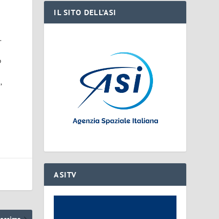
IL SITO DELL’ASI
.
o
,
ASITV
rossimo