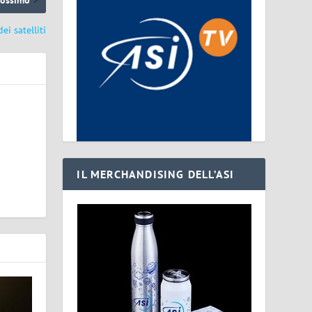
ei satelliti
IL MERCHANDISING DELL’ASI