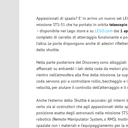
Appassionati di spazio? E’ in arrivo un nuovo set 
missione STS-31
che ha portato in orbita
telescopio
– disponibile nei Lego store e su
LEGO.com
dal
1 ap
completo di carrello di atterraggio funzionante e po
l’altra. Le porte dispongono anche di adesivi riflette
dello shuttle.
Nella parte posteriore del Discovery sono alloggiati i 
affiancati su entrambi i lati della coda da motori più
rientro nell’atmosfera alla fine della missione. Le sup
coda servono poi a controllare rollio, beccheggio e 
velocità, per aiutare il controllo dell’atterraggio e il
Anche l’esterno dello Shuttle è accurato: gli interni 
certo sia ai costruttori che agli appassionati dello 
posizione esatta degli astronauti nella missione STS-
robotico (Remote Manipulator System, o RMS). Inoltre
spaziale con i materiali e l’equipaggiamento per la 