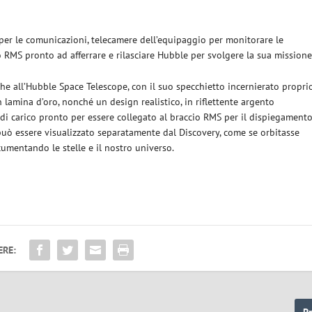
 per le comunicazioni, telecamere dell’equipaggio per monitorare le
io RMS pronto ad afferrare e rilasciare Hubble per svolgere la sua missione
che all’Hubble Space Telescope, con il suo specchietto incernierato propri
n lamina d’oro, nonché un design realistico, in riflettente argento
a di carico pronto per essere collegato al braccio RMS per il dispiegamento
può essere visualizzato separatamente dal Discovery, come se orbitasse
umentando le stelle e il nostro universo.
ERE:
P