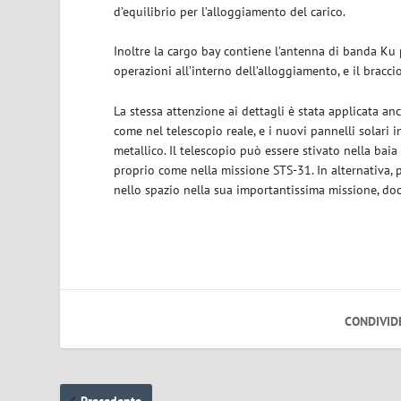
d’equilibrio per l’alloggiamento del carico.
Inoltre la cargo bay contiene l’antenna di banda Ku
operazioni all’interno dell’alloggiamento, e il bracc
La stessa attenzione ai dettagli è stata applicata an
come nel telescopio reale, e i nuovi pannelli solari i
metallico. Il telescopio può essere stivato nella bai
proprio come nella missione STS-31. In alternativa, 
nello spazio nella sua importantissima missione, doc
CONDIVID
Precedente