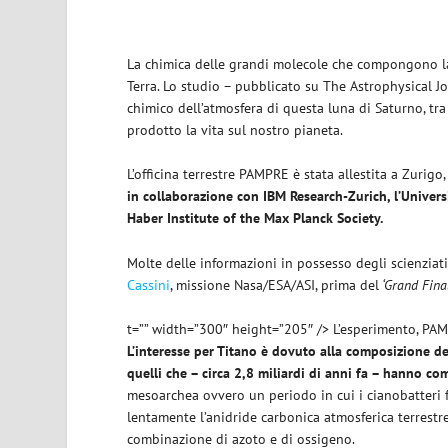
La chimica delle grandi molecole che compongono la 
Terra. Lo studio – pubblicato su The Astrophysical J
chimico dell’atmosfera di questa luna di Saturno, tra
prodotto la vita sul nostro pianeta.
L’officina terrestre PAMPRE è stata allestita a Zurigo
in collaborazione con IBM Research-Zurich, l’Universi
Haber Institute of the Max Planck Society.
Molte delle informazioni in possesso degli scienziat
Cassini
, missione Nasa/ESA/ASI, prima del
‘Grand Final
t=”” width=”300″ height=”205″ /> L’esperimento, PAMP
L’interesse per Titano è dovuto alla composizione del
quelli che – circa 2,8 miliardi di anni fa – hanno co
mesoarchea ovvero un periodo in cui i cianobatteri fo
lentamente l’anidride carbonica atmosferica terrestre
combinazione di azoto e di ossigeno.