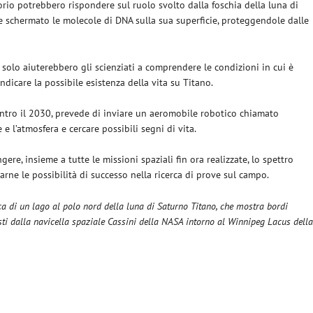
orio potrebbero rispondere sul ruolo svolto dalla foschia della luna di
e schermato le molecole di DNA sulla sua superficie, proteggendole dalle
 solo aiuterebbero gli scienziati a comprendere le condizioni in cui è
ndicare la possibile esistenza della vita su Titano.
entro il 2030, prevede di inviare un aeromobile robotico chiamato
e l’atmosfera e cercare possibili segni di vita.
ere, insieme a tutte le missioni spaziali fin ora realizzate, lo spettro
rne le possibilità di successo nella ricerca di prove sul campo.
ica
di un lago al polo nord della luna di Saturno Titano, che mostra bordi
visti dalla navicella spaziale Cassini della NASA intorno al Winnipeg Lacus dell