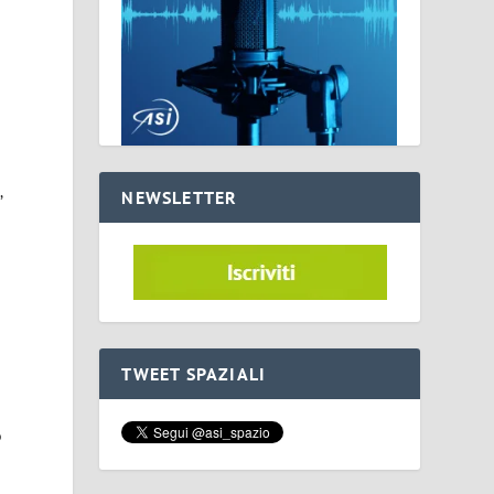
o
d
,
NEWSLETTER
o
TWEET SPAZIALI
o