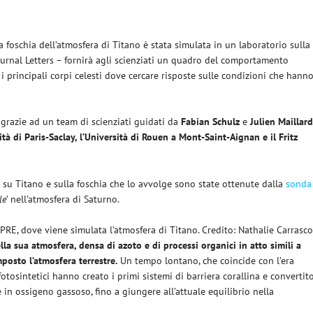
foschia dell’atmosfera di Titano è stata simulata in un laboratorio sulla
ournal Letters – fornirà agli scienziati un quadro del comportamento
 i principali corpi celesti dove cercare risposte sulle condizioni che hann
, grazie ad un team di scienziati guidati da
Fabian Schulz
e
Julien Maillar
tà di Paris-Saclay, l’Università di Rouen a Mont-Saint-Aignan e il Fritz
i su Titano e sulla foschia che lo avvolge sono state ottenute dalla
sonda
e’
nell’atmosfera di Saturno.
RE, dove viene simulata l’atmosfera di Titano. Credito: Nathalie Carrasc
la sua atmosfera, densa di azoto e di processi organici in atto simili a
mposto l’atmosfera terrestre.
Un tempo lontano, che coincide con l’era
tosintetici hanno creato i primi sistemi di barriera corallina e convertit
 in ossigeno gassoso, fino a giungere all’attuale equilibrio nella