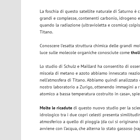
La foschia di questo satellite naturale di Saturno è
grandi e complesse, contenenti carbonio, idrogeno e
quando la radiazione (ultravioletta e cosmica) colpis
Titano.
Conoscere l’esatta struttura chimica delle grandi mo
luce sulle molecole organiche conosciute come
thol
Lo studio di Schulz e Maillard ha consentito di osse
miscela di metano e azoto abbiamo innescato reazioni
nell’atmosfera di Titano. Abbiamo quindi analizzato
nostro laboratorio a Zurigo, ottenendo immagini a r
atomico a bassa temperatura costruito in casa», spie
Molte le ricadute
di questo nuovo studio per la scienz
idrologico tra i due copri celesti presenta similitudi
atmosferico a quello di pioggia (da cui si originano i
avviene con l’acqua, che alterna lo stato gassoso (va