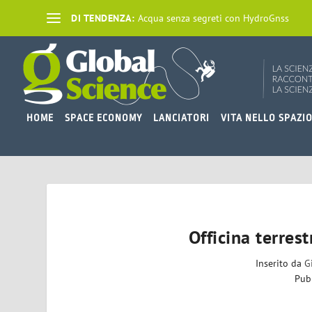
DI TENDENZA:
Acqua senza segreti con HydroGnss
HOME
SPACE ECONOMY
LANCIATORI
VITA NELLO SPAZI
Officina terres
Inserito da
G
Pub