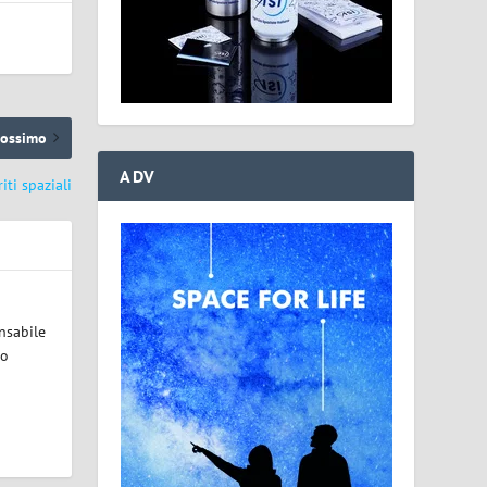
rossimo
ADV
iti spaziali
nsabile
lo