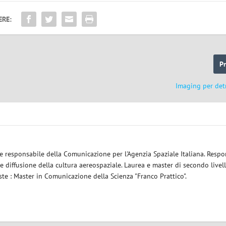
ERE:
P
Imaging per detr
le responsabile della Comunicazione per l'Agenzia Spaziale Italiana. Respo
re diffusione della cultura aereospaziale. Laurea e master di secondo livel
este : Master in Comunicazione della Scienza "Franco Prattico".