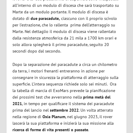
all’interno di un modulo di discesa che sarà trasportato su
Marte da un modulo portante. Il modulo di discesa è
dotato di
due paracadute,
ciascuno con il proprio scivolo
per l’estrazione, che lo rallenta
prima dell’atterraggio su
Marte. Nel dettaglio il modulo di discesa viene rallentato
dalla resistenza atmosferica da 21 mila a 1700 km orari e
solo allora spiegherà il primo paracadute, seguito 20
secondi dopo dal secondo.
Dopo la separazione dei paracadute a circa un chilometro
da terra, i motori frenanti entreranno in azione per
consegnare in sicurezza la piattaforma di atterraggio sulla
superficie. L’intera sequenza richiede solo sei minuti.
Ora
la tabella di marcia di ExoMars prevede la pianificazione
dei prossimi test che avverranno nella
prima metà del
2021
, in tempo per qualificare il sistema dei paracadute
prima del lancio nel
settembre 2022
. Un volta atterrato
nella regione di
Oxia Planum
, nel giugno 2023, il rover
lascerà la sua piattaforma e inizierà la sua missione alla
ricerca di forme di vita presenti o passate
.