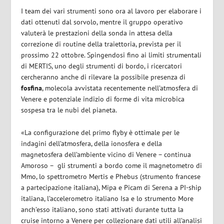
I team dei vari strumenti sono ora al lavoro per elaborare i
dati ottenuti dal sorvolo, mentre il gruppo operativo
valuterà le prestazioni della sonda in attesa della
correzione di routine della traiettoria, prevista per il
prossimo 22 ottobre.
Spingendosi fino ai limiti strumentali
di MERTIS, uno degli strumenti di bordo, i ricercatori
cercheranno anche di rilevare la possibile presenza di
fosfina
, molecola avvistata recentemente nell’atmosfera di
Venere e potenziale indizio di forme di vita microbica
sospesa tra le nubi del pianeta
.
«La configurazione del primo flyby è ottimale per le
indagini dell’atmosfera, della ionosfera e della
magnetosfera dell’ambiente vicino di Venere – continua
Amoroso –
gli strumenti a bordo come il magnetometro di
Mmo, lo spettrometro Mertis e Phebus (strumento francese
a partecipazione italiana), Mipa e Picam di Serena a PI-ship
italiana, l’accelerometro italiano Isa e lo strumento More
anch’esso italiano, sono stati attivati durante tutta la
cruise intorno a Venere per collezionare dati utili all’analisi