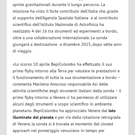
spinte gravitazionali durante il lungo percorso. La
missione ha visto il forte contributo dell’Italia che, grazie
al supporto dell’
Agenzia Spaziale Italiana
e al contributo
scientifico dell’
Istituto Nazionale di Astrofisica
ha
realizzato 4 dei 16
tra strumenti ed esperimenti
a bordo
,
oltre a
una collaborazione internazionale. La sonda
giungerà a destinazione
a dicembre 2025, dopo sette anni
di viaggio.
«Lo scorso 10 aprile
BepiColombo
ha effettuato il suo
primo flyby intorno alla Terra per valutare le prestazioni e
il funzionamento di tutta la sua strumentazione a bordo –
commenta
Marilena Amoroso
responsabile Asi delle
attività scientifiche degli strumenti italiani della sonda – il
primo flyby intorno a Venere ci ha permesso di utilizzare
alcuni degli strumenti a scopo scientifico in ambiente
planetario.
BepiColombo
ha approcciato Venere dal
lato
illuminato del pianeta
e per via della rotazione retrograda
di Venere, la sonda si è trovata al momento del
closest
approach
nel pomeriggio venusiano in tempo per