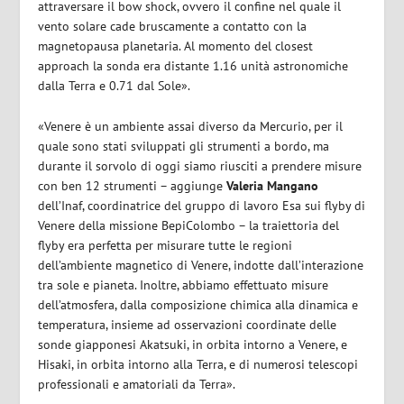
attraversare il
bow shock
, ovvero il confine nel quale il
vento solare cade bruscamente a contatto con la
magnetopausa planetaria. Al momento del
closest
approach
la sonda era distante 1.16 unità astronomiche
dalla Terra e 0.71 dal Sole».
«Venere è un ambiente assai diverso da Mercurio, per il
quale sono stati sviluppati gli strumenti a bordo, ma
durante il sorvolo di oggi siamo riusciti a prendere misure
con ben 12 strumenti – aggiunge
Valeria Mangano
dell’Inaf, coordinatrice del gruppo di lavoro Esa sui flyby di
Venere della missione BepiColombo – la traiettoria del
flyby era perfetta per misurare tutte le regioni
dell’ambiente magnetico di Venere, indotte dall’interazione
tra sole e pianeta. Inoltre, abbiamo effettuato misure
dell’atmosfera, dalla composizione chimica alla dinamica e
temperatura, insieme ad osservazioni coordinate delle
sonde giapponesi Akatsuki, in orbita intorno a Venere, e
Hisaki, in orbita intorno alla Terra, e di numerosi telescopi
professionali e amatoriali da Terra».