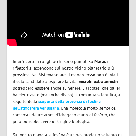
In un’epoca in cui gli occhi sono puntati su
Marte
, i
riflettori si accendono sul nostro vicino planetario più
prossimo. Nel Sistema solare, il mondo rosso non è infatti
il solo candidato a ospitare la vita:
microbi
extraterrestri
potrebbero esistere anche su
Venere
. È l’ipotesi che da ieri
ha elettrizzato (ma anche diviso) la comunità scientifica, a
seguito della
scoperta della presenza di fosfina
nell’atmosfera venusiana
. Una molecola molto semplice,
composta da tre atomi d’idrogeno e uno di fosforo, che
però potrebbe avere un’origine biologica.
Sul nostro pianeta la fosfina è un gas prodotto soltanto da