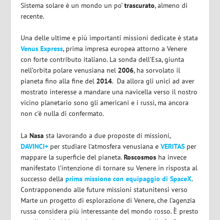
Sistema solare è un mondo un po’
trascurato
, almeno di
recente.
Una delle ultime e più importanti missioni dedicate è stata
Venus Express
, prima impresa europea attorno a Venere
con forte contributo italiano. La sonda dell’Esa, giunta
nell’orbita polare venusiana nel
2006
, ha sorvolato il
pianeta fino alla fine del
2014
. Da allora gli unici ad aver
mostrato interesse a mandare una navicella verso il nostro
vicino planetario sono gli americani e i russi, ma ancora
non c’è nulla di confermato.
La
Nasa
sta lavorando a due proposte di missioni,
DAVINCI+
per studiare l’atmosfera venusiana e
VERITAS
per
mappare la superficie del pianeta.
Roscosmos
ha invece
manifestato l’intenzione di tornare su Venere in risposta al
successo della
prima missione con equipaggio di SpaceX
.
Contrapponendo alle future missioni statunitensi verso
Marte un progetto di esplorazione di Venere, che l’agenzia
russa considera più interessante del mondo rosso. È presto