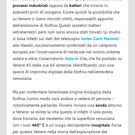
processi
industriali
oppure da
batteri
che vivono in
ambienti privi di ossigeno. Esiste quindi la possibilità che
su Venere ci siano microbi simili, responsabili appunto
dell’emissione di fosfina. Questi ipotetici batteri
extraterrestri però non sono ancora stati trovati. Lo studio
si basa infatti sui dati del telescopio
James Clerk Maxwell
alle Hawaii, successivamente confermati da un campione
europeo per l’osservazione di molecole nel nostro sistema
solare e oltre, l’osservatorio
Alma
in Cile, che ha puntato su
Venere 45 delle sue 66 antenne. Identificando così una
specie di impronta digitale della fosfina nell’atmosfera
venusiana.
Ma per confermare l’eventuale origine biologica della
fosfina, l’unico modo sarà andare a vedere di persona –
roboticamente parlando. Ovvero inviare una
sonda
attorno
a Venere: se esiste la vita questo è infatti il solo posto
dove trovarla, dal momento che la superficie venusiana
con i suoi
460° C
è un luogo decisamente
inospitale
. Forse
per questo Venere nella storia dell’esplorazione del