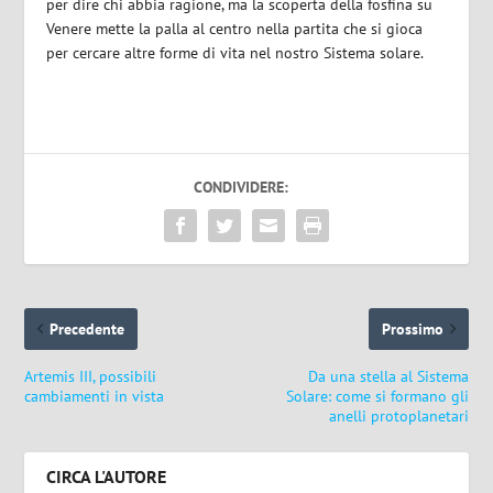
per dire chi abbia ragione, ma la scoperta della fosfina su
Venere mette la palla al centro nella partita che si gioca
per cercare altre forme di vita nel nostro Sistema solare.
CONDIVIDERE:
Precedente
Prossimo
Artemis III, possibili
Da una stella al Sistema
cambiamenti in vista
Solare: come si formano gli
anelli protoplanetari
CIRCA L'AUTORE