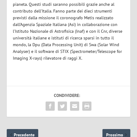
pianeta. Questi studi saranno possibili grazie anche al
contributo dell’Italia. Fanno parte dei dieci strumenti
previsti dalla missione il coronografo
Metis
realizzato
dall’
Agenzia Spaziale Italiana
(Asi) in collaborazione con
l’
Istituto Nazionale di Astrofisica
(Inaf) e con il
Cnr
, diverse
università italiane e istituti di ricerca sparsi in tutto il
mondo, la
Dpu
(Data Processing Unit) di Swa (Solar Wind
Analyser) e il
software di STIX
(Spectrometer/Telescope for
Imaging X-rays) rilevatore di raggi X.
CONDIVIDERE:
Precedente
Prossimo