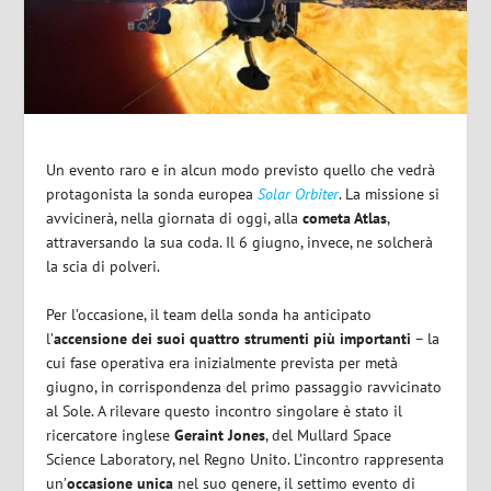
Un evento raro e in alcun modo previsto quello che vedrà
protagonista la sonda europea
Solar Orbiter
. La missione si
avvicinerà, nella giornata di oggi, alla
cometa Atlas
,
attraversando la sua coda. Il 6 giugno, invece, ne solcherà
la scia di polveri.
Per l’occasione, il team della sonda ha anticipato
l’
accensione dei suoi quattro strumenti più importanti
– la
cui fase operativa era inizialmente prevista per metà
giugno, in corrispondenza del primo passaggio ravvicinato
al Sole. A rilevare questo incontro singolare è stato il
ricercatore inglese
Geraint Jones
, del Mullard Space
Science Laboratory, nel Regno Unito. L’incontro rappresenta
un’
occasione unica
nel suo genere, il settimo evento di