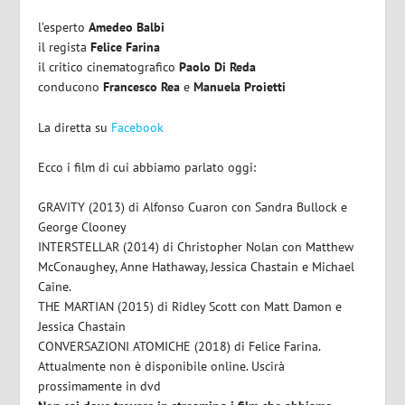
l’esperto
Amedeo Balbi
il regista
Felice Farina
il critico cinematografico
Paolo Di Reda
conducono
Francesco Rea
e
Manuela Proietti
La diretta su
Facebook
Ecco i film di cui abbiamo parlato oggi:
GRAVITY (2013)
di
Alfonso Cuaron con Sandra Bullock e
George Clooney
INTERSTELLAR (2014)
di
Christopher Nolan con Matthew
McConaughey, Anne Hathaway, Jessica Chastain e Michael
Caine.
THE MARTIAN (2015)
di
Ridley Scott con Matt Damon e
Jessica Chastain
CONVERSAZIONI ATOMICHE (2018)
di
Felice Farina.
Attualmente non è disponibile online. Uscirà
prossimamente in dvd