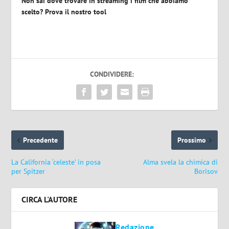
Non sai dove trovare in streaming i film che abbiamo
scelto? Prova il nostro tool
CONDIVIDERE:
Precedente
Prossimo
La California ‘celeste’ in posa
Alma svela la chimica di
per Spitzer
Borisov
CIRCA L'AUTORE
Redazione