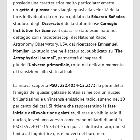
possiede una caratteristica molto particolare: emette
un
getto di plasma
che viaggia quasi alla velocità della
luce. Individuato da un team guidato da
Eduardo Bañados
,
studioso degli
Osservatori
della statunitense
Carnegie
Institution for Science
, il quasar è stato esaminato nel
dettaglio con i radiotelescopi del National Radio
Astronomy Observatory, USA, dal ricercatore
Emmanuel
Momjian
. Lo studio che ne è scaturito, pubblicato su “
The
Astrophysical Journal”
, permetterà di sapere di
più dell’
Universo primordiale
, colto nel delicato momento
di transizione allo stato attuale.
La nuova scoperta
PSO J352.4034-15.3373
, fa parte della
famiglia dei quasar, galassie lontanissime con un nucleo
brillantissimo e un’intensa emissione radio, almeno nel 10
per cento dei casi. Si ritiene che rappresentino la
fase
iniziale dell’evoluzione galattica
, di esse è visibile solo il
nucleo, le vediamo adesso come erano miliardi di anni fa.
PSO J352.4034-15.3373 è un quasar piuttosto raro, non si
limita ad inghiottire gas e polveri nel buco nero