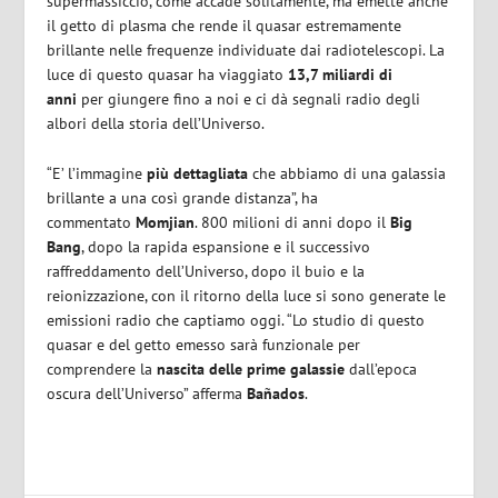
supermassiccio, come accade solitamente, ma emette anche
il getto di plasma che rende il quasar estremamente
brillante nelle frequenze individuate dai radiotelescopi. La
luce di questo quasar ha viaggiato
13,7 miliardi di
anni
per giungere fino a noi e ci dà segnali radio degli
albori della storia dell’Universo.
“E’ l’immagine
più dettagliata
che abbiamo di una galassia
brillante a una così grande distanza”, ha
commentato
Momjian
. 800 milioni di anni dopo il
Big
Bang
, dopo la rapida espansione e il successivo
raffreddamento dell’Universo, dopo il buio e la
reionizzazione, con il ritorno della luce si sono generate le
emissioni radio che captiamo oggi. “Lo studio di questo
quasar e del getto emesso sarà funzionale per
comprendere la
nascita delle prime galassie
dall’epoca
oscura dell’Universo” afferma
Bañados
.