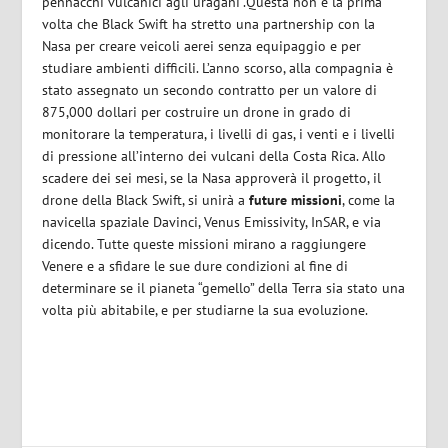
pennacchi vulcanici agli uragani”.Questa non è la prima
volta che Black Swift ha stretto una partnership con la
Nasa per creare veicoli aerei senza equipaggio e per
studiare ambienti difficili.
L’anno scorso, alla compagnia è
stato assegnato un secondo contratto per un valore di
875,000 dollari per costruire un drone in grado di
monitorare la temperatura, i livelli di gas, i venti e i livelli
di pressione all’interno dei vulcani della Costa Rica
. Allo
scadere dei sei mesi, se la Nasa approverà il progetto, il
drone della Black Swift, si unirà a
future missioni
, come la
navicella spaziale Davinci, Venus Emissivity, InSAR, e via
dicendo. Tutte queste missioni mirano a raggiungere
Venere e a sfidare le sue dure condizioni al fine di
determinare se il pianeta “gemello” della Terra sia stato una
volta più abitabile, e per studiarne la sua evoluzione.