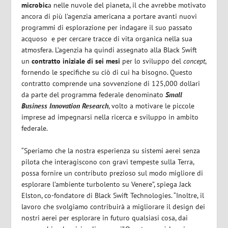
microbic
a nelle nuvole del pianeta, il che avrebbe motivato
ancora di più l’agenzia americana a portare avanti nuovi
programmi di esplorazione per indagare il suo passato
acquoso e per cercare tracce di vita organica nella sua
atmosfera. L’agenzia ha quindi assegnato alla Black Swift
un
contratto iniziale di sei mesi
per lo sviluppo del
concept
,
fornendo le specifiche su ciò di cui ha bisogno. Questo
contratto comprende una sovvenzione di 125,000 dollari
da parte del programma federale denominato
Small
Business Innovation Research
, volto a motivare le piccole
imprese ad impegnarsi nella ricerca e sviluppo in ambito
federale.
“Speriamo che la nostra esperienza su sistemi aerei senza
pilota che interagiscono con gravi tempeste sulla Terra,
possa fornire un contributo prezioso sul modo migliore di
esplorare l’ambiente turbolento su Venere”, spiega Jack
Elston, co-fondatore di Black Swift Technologies. “Inoltre, il
lavoro che svolgiamo contribuirà a migliorare il design dei
nostri aerei per esplorare in futuro qualsiasi cosa, dai