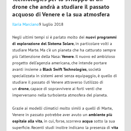
drone che andrà a studiare il passato
acquoso di Venere e la sua atmosfera
Ilaria Marciano
9 luglio 2018
Negli ultimi tempi si è parlato molto dei
nuovi programmi
di esplorazione del Sistema Solare
, in particolare volti a
studiare Marte. Ma c’è un pianeta che ha catturato sempre
più l’attenzione della Nasa:
Venere
. Il nuovo ed ambizioso
progetto dell’agenzia americana, che intende portare
avanti insieme a
Black Swift Technologies
, società
specializzata in sistemi aerei senza equipaggio, è quello di
studiare il passato di Venere attraverso l’utilizzo di
un
drone
, capace di sopravvivere ai forti venti che
imperversano nella turbolenta atmosfera del pianeta.
Grazie ai modelli climatici molto simili a quelli di Marte,
Venere in passato potrebbe aver avuto un
ambiente più
ospitale alla vita
, in cui, forse, scorreva
acqua
sotto la sua
superficie. Recenti studi inoltre indicano la presenza di
vita