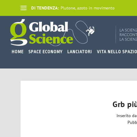
DI TENDENZA:
Plutone, azoto in movimento
HOME
SPACE ECONOMY
LANCIATORI
VITA NELLO SPAZI
Grb più
Inserito d
Pubb