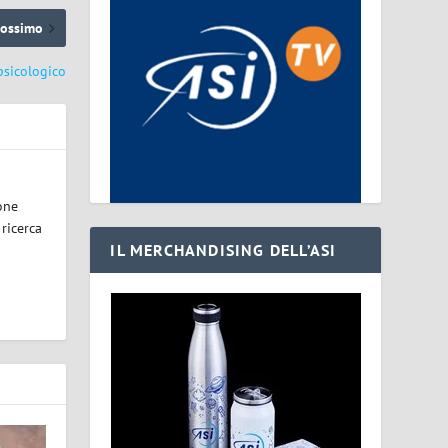
rossimo
 psicologico
one
 ricerca
IL MERCHANDISING DELL’ASI