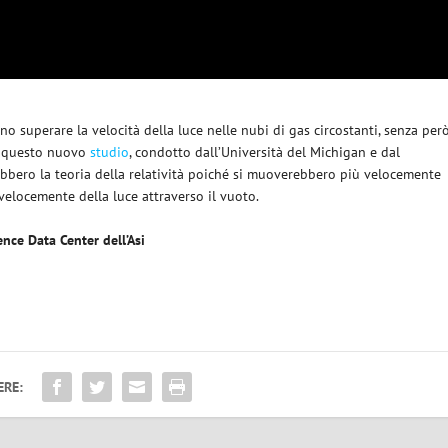
 superare la velocità della luce nelle nubi di gas circostanti, senza per
do questo nuovo
studio
, condotto dall’Università del Michigan e dal
ebbero la teoria della relatività poiché si muoverebbero più velocemente
velocemente della luce attraverso il vuoto.
ence Data Center dell’Asi
ERE: