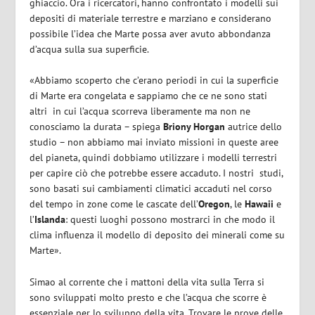
ghiaccio.
Ora i ricercatori, hanno confrontato i modelli sui
depositi di materiale terrestre e marziano e considerano
possibile l’idea che Marte possa aver avuto abbondanza
d’acqua sulla sua superficie.
«Abbiamo scoperto che c’erano periodi in cui la superficie
di Marte era congelata e sappiamo che ce ne sono stati
altri
in cui l’acqua scorreva liberamente ma non ne
conosciamo la durata – spiega
Briony Horgan
autrice dello
studio – non abbiamo mai inviato missioni in queste aree
del pianeta, quindi dobbiamo utilizzare i modelli terrestri
per capire ciò che potrebbe essere accaduto. I nostri
studi,
sono basati sui cambiamenti climatici accaduti nel corso
del tempo in zone come le cascate dell’
Oregon
, le
Hawaii
e
l’
Islanda
: questi luoghi possono mostrarci in che modo il
clima influenza il modello di deposito dei minerali come su
Marte».
Simao al corrente che i mattoni della vita sulla Terra si
sono sviluppati molto presto e che l’acqua che scorre è
essenziale per lo sviluppo della vita. Trovare le prove delle