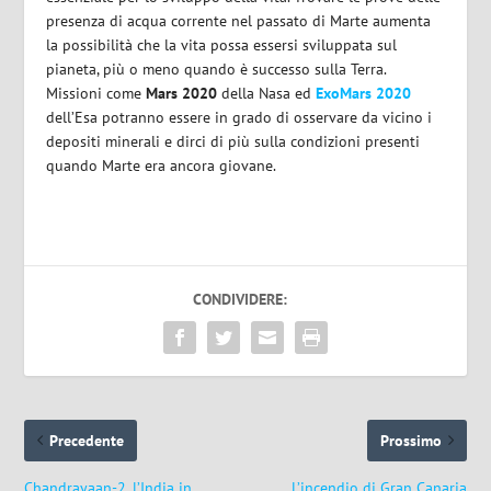
presenza di acqua corrente nel passato di Marte aumenta
la possibilità che la vita possa essersi sviluppata sul
pianeta, più o meno quando è successo sulla Terra.
Missioni come
Mars 2020
della Nasa ed
ExoMars 2020
dell’Esa potranno essere in grado di osservare da vicino i
depositi minerali e dirci di più sulla condizioni presenti
quando Marte era ancora giovane.
CONDIVIDERE:
Precedente
Prossimo
Chandrayaan-2, l’India in
L’incendio di Gran Canaria