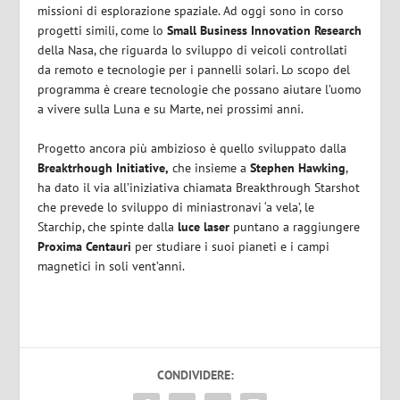
missioni di esplorazione spaziale. Ad oggi sono in corso
progetti simili, come lo
Small Business Innovation Research
della Nasa, che riguarda lo sviluppo di veicoli controllati
da remoto e tecnologie per i pannelli solari. Lo scopo del
programma è creare tecnologie che possano aiutare l’uomo
a vivere sulla Luna e su Marte, nei prossimi anni.
Progetto ancora più ambizioso è quello sviluppato dalla
Breaktrhough Initiative,
che insieme a
Stephen Hawking
,
ha dato il via all’iniziativa chiamata Breakthrough Starshot
che prevede lo sviluppo di miniastronavi ‘a vela’, le
Starchip, che spinte dalla
luce laser
puntano a raggiungere
Proxima Centauri
per studiare i suoi pianeti e i campi
magnetici in soli vent’anni.
CONDIVIDERE: