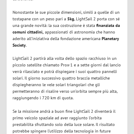
Nonostante le sue piccole dimensioni, simili a quelle di un
tostapane con un peso pari a
5kg
, LightSail 2 porta con sé
una grande novità: la sua costruzione è stata
finanziata da
comuni cittadini,
appassionati di astronomia che hanno
aderito all’iniziativa della fondazione americana
Planetary
Society
.
LightSail 2 partirà alla volta dello spazio racchiuso in un
piccolo satellite chiamato Prox-1 e a sette giorni dal lancio
verrà rilasciato e potrà dispiegare i suoi quattro pannelli
solari. Il giorno successivo quattro braccia metalliche
dispiegheranno le vele solari triangolari che gli
permetteranno di risalire verso un’orbita sempre più alta,
raggiungendo i 720 km di quota.
Se la missione andrà a buon fine LightSail 2 diventerà il
primo veicolo spaziale ad aver raggiunto l’orbita
prestabilita sfruttando solo della luce solare. Il risultato
potrebbe spingere l’utilizzo della tecnologia in future