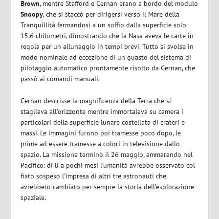
Brown
, mentre Stafford e Cernan erano a bordo del modulo
Snoopy
, che si staccò per dirigersi verso il Mare della
Tranquillità fermandosi a un soffio dalla superficie solo
15,6 chilometri, dimostrando che la Nasa aveva le carte in
regola per un allunaggio in tempi brevi. Tutto si svolse in
modo nominale ad eccezione di un guasto del sistema di
pilotaggio automatico prontamente risolto da Cernan, che
passò ai comandi manuali.
Cernan descrisse la magnificenza della Terra che si
stagliava all’orizzonte mentre immortalava su camera i
particolari della superficie lunare costellata di crateri e
massi. Le immagini furono poi tramesse poco dopo, le
prime ad essere tramesse a colori in televisione dallo
spazio. La missione terminò il 26 maggio, ammarando nel
Pacifico: di lì a pochi mesi l’umanità avrebbe osservato col
fiato sospeso l’impresa di altri tre astronauti che
avrebbero cambiato per sempre la storia dell’esplorazione
spaziale.