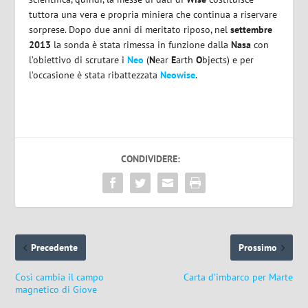
tuttora una vera e propria miniera che continua a riservare
sorprese. Dopo due anni di meritato riposo, nel
settembre
2013
la sonda è stata rimessa in funzione dalla
Nasa
con
l’obiettivo di scrutare i
Neo
(
N
ear
E
arth
O
bjects) e per
l’occasione è stata ribattezzata
Neowise
.
CONDIVIDERE:
Precedente
Prossimo
Così cambia il campo
Carta d’imbarco per Marte
magnetico di Giove