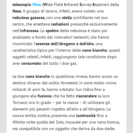
telescopio
Wise
(
W
ide-Field
I
nfrared
S
urvey
E
xplorer) della
Nasa
. Il gruppo di lavoro, infatti, aveva notato una
nebulosa gassosa
, con una
stella
scintillante nel suo
centro, che emetteva
radiazioni
pressoché esclusivamente
nell’
infrarosso
. Lo
spettro
della nebulosa è stato poi
analizzato a fondo dai ricercatori tedeschi, che hanno
riscontrato l’
assenza dell’idrogeno e dell’elio
, una
caratteristica tipica per l’interno delle
nane bianche
; questi
oggetti celesti, infatti, raggiungono tale condizione dopo
aver
consumato
del tutto i due gas.
Le due
nane bianche
in questione, invece, hanno avuto un
destino diverso dal solito: formatesi in zone molto vicine
miliardi di anni fa, hanno orbitato l’un l’altra fino a
giungere alla
fusione
, che ha fatto
riaccendere
la loro
‘fornace’, ora in grado – per la massa – di utilizzare gli
elementi più pesanti rispetto all’elio e all’idrogeno. La
nuova entità, inoltre, presenta una
luminosità
fino a
40mila volte quella del Sole, inusuale per una nana bianca,
ma compatibile con un oggetto che deriva da due stelle.