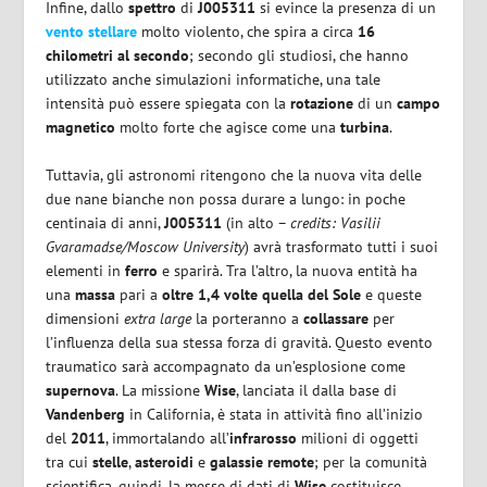
Infine, dallo
spettro
di
J005311
si evince la presenza di un
vento stellare
molto violento, che spira a circa
16
chilometri al secondo
; secondo gli studiosi, che hanno
utilizzato anche simulazioni informatiche, una tale
intensità può essere spiegata con la
rotazione
di un
campo
magnetico
molto forte che agisce come una
turbina
.
Tuttavia, gli astronomi ritengono che la nuova vita delle
due nane bianche non possa durare a lungo: in poche
centinaia di anni,
J005311
(in alto –
credits: Vasilii
Gvaramadse/Moscow University
) avrà trasformato tutti i suoi
elementi in
ferro
e sparirà. Tra l’altro, la nuova entità ha
una
massa
pari a
oltre 1,4 volte quella del Sole
e queste
dimensioni
extra large
la porteranno a
collassare
per
l’influenza della sua stessa forza di gravità. Questo evento
traumatico sarà accompagnato da un’esplosione come
supernova
. La missione
Wise
, lanciata il dalla base di
Vandenberg
in California, è stata in attività fino all’inizio
del
2011
, immortalando all’
infrarosso
milioni di oggetti
tra cui
stelle
,
asteroidi
e
galassie remote
; per la comunità
scientifica, quindi, la messe di dati di
Wise
costituisce