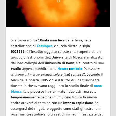
Si a trova a circa
10mila anni luce
dalla Terra, nella
costellazione di
Cassiopea
, e si cela dietro la sigla
J005311
: è l’insolito oggetto celeste che, scoperto da un
gruppo di astronomi dell’
Università di Mosca
e analizzato
dai loro colleghi dell’
Università di Bonn
, è al centro di uno
studio
appena pubblicato su
Nature
(
articolo
:
“A massive
white-dwarf merger product before final collapse”
). Secondo il
team della ricerca,
J005311
è il frutto di una
fusione
tra
due stelle che avevano raggiunto lo stadio finale di
nana
bianca
; tale processo ha
rianimato
i due astri, ma solo
temporaneamente
perché in un vicino futuro la nuova
entità arriverà al termine con un’
intensa esplosione
. Ad
accorgersi del singolare oggetto sono stati gli astronomi
russi, mentre studiavano un set di immagini realizzate dal