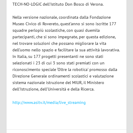
TECH-NO-LOGIC dell’Istituto Don Bosco di Verona.
Nella versione nazionale, coordinata dalla Fondazione
Museo Civico di Rovereto, quest’anno si sono iscritte 177
squadre perlopiù scolastiche, con quasi duemila
partecipanti, che si sono impegnate, per questa edizione,
nel trovare soluzioni che possano migliorare la vita
dell’uomo nello spazio e facilitare la sua attività lavorativa.
In Italia, su 177 progetti presentanti ne sono stati
selezionati i 23 di cui 3 sono stati premiati con un
riconoscimento speciale ‘Oltre la robotica’ promosso dalla
Direzione Generale ordinamenti scolastici e valutazione
sistema nazionale istruzione del MIUR, il Ministero
dell’Istruzione, dell’Università e della Ricerca.
http://www.asitv.it/media/live_streaming