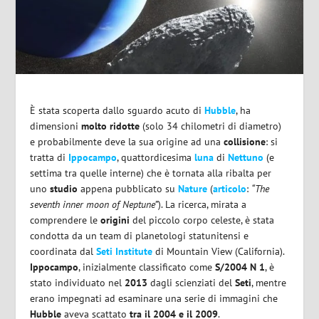
È stata scoperta dallo sguardo acuto di
Hubble
, ha
dimensioni
molto ridotte
(solo 34 chilometri di diametro)
e probabilmente deve la sua origine ad una
collisione
: si
tratta di
Ippocampo
, quattordicesima
luna
di
Nettuno
(e
settima tra quelle interne) che è tornata alla ribalta per
uno
studio
appena pubblicato su
Nature
(
articolo
:
“The
seventh inner moon of Neptune”
). La ricerca, mirata a
comprendere le
origini
del piccolo corpo celeste, è stata
condotta da un team di planetologi statunitensi e
coordinata dal
Seti Institute
di Mountain View (California).
Ippocampo
, inizialmente classificato come
S/2004 N 1
, è
stato individuato nel
2013
dagli scienziati del
Seti
, mentre
erano impegnati ad esaminare una serie di immagini che
Hubble
aveva scattato
tra il 2004 e il 2009
.