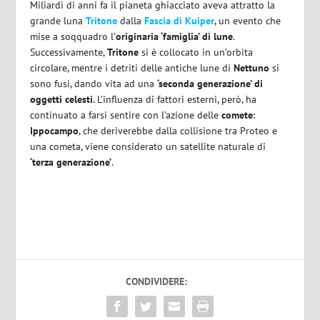
Miliardi di anni fa il pianeta ghiacciato aveva attratto la
grande luna
Tritone
dalla
Fascia di
Kuiper
, un evento che
mise a soqquadro l’
originaria ‘famiglia’ di lune
.
Successivamente,
Tritone
si è collocato in un’orbita
circolare, mentre i detriti delle antiche lune di
Nettuno
si
sono fusi, dando vita ad una
‘seconda generazione’ di
oggetti celesti
. L’influenza di fattori esterni, però, ha
continuato a farsi sentire con l’azione delle
comete
:
Ippocampo
, che deriverebbe dalla collisione tra Proteo e
una cometa, viene considerato un satellite naturale di
‘terza generazione’
.
CONDIVIDERE: