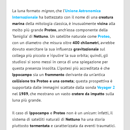
La luna formato
mignon
, che l’
Unione Astronomica
Internazionale
ha battezzato con il nome di una
creatura
marina
della mitologia classica, è inusualmente
vicina
alla
molto più grande
Proteo
, anch’essa componente della
‘famiglia’ di
Nettuno
. Un satellite naturale come
Proteo
,
con un diametro che misura oltre
400 chilometri
, avrebbe
dovuto esercitare la sua influenza
gravitazionale
sul
collega più piccolo e ‘ripulire’ la sua orbita; quindi, gli
studiosi si sono messi in cerca di una spiegazione per
questa presenza insolita. L’ipotesi più accreditata è che
Ippocampo
sia un
frammento
derivante da un’antica
collisione tra Proteo e una cometa
; questa prospettiva è
supportata dalle immagini scattate dalla sonda
Voyager 2
nel
1989
, che mostrano un vasto
cratere da impatto
sulla
luna più grande.
Il caso di
Ippocampo
e
Proteo
non è un
unicum
: infatti, il
sistema di satelliti naturali di
Nettuno
ha una storia
piuttosto
tormentata
e caratterizzata da eventi traumatici.