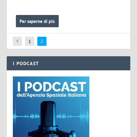
Per saperne di più
1
2
I PODCAST