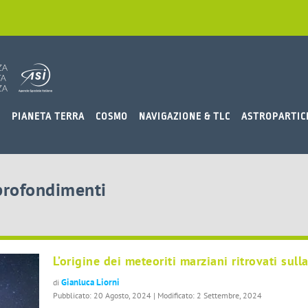
O
PIANETA TERRA
COSMO
NAVIGAZIONE & TLC
ASTROPARTIC
pprofondimenti
L’origine dei meteoriti marziani ritrovati sulla
Gianluca Liorni
di
Pubblicato: 20 Agosto, 2024 | Modificato: 2 Settembre, 2024