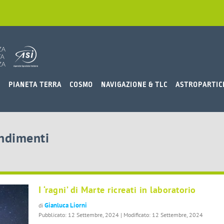
O
PIANETA TERRA
COSMO
NAVIGAZIONE & TLC
ASTROPARTIC
ondimenti
I ‘ragni’ di Marte ricreati in laboratorio
Gianluca Liorni
di
Pubblicato: 12 Settembre, 2024 | Modificato: 12 Settembre, 2024