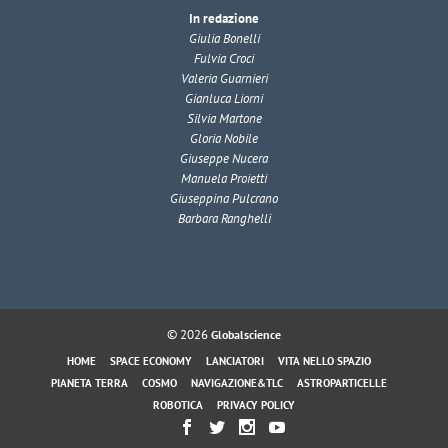
In redazione
Giulia Bonelli
Fulvia Croci
Valeria Guarnieri
Gianluca Liorni
Silvia Martone
Gloria Nobile
Giuseppe Nucera
Manuela Proietti
Giuseppina Pulcrano
Barbara Ranghelli
© 2026
Globalscience
HOME
SPACE ECONOMY
LANCIATORI
VITA NELLO SPAZIO
PIANETA TERRA
COSMO
NAVIGAZIONE&TLC
ASTROPARTICELLE
ROBOTICA
PRIVACY POLICY