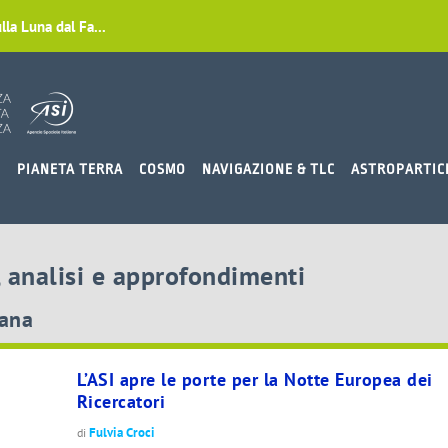
lla Luna dal Fa...
O
PIANETA TERRA
COSMO
NAVIGAZIONE & TLC
ASTROPARTIC
, analisi e approfondimenti
iana
L’ASI apre le porte per la Notte Europea dei
Ricercatori
Fulvia Croci
di