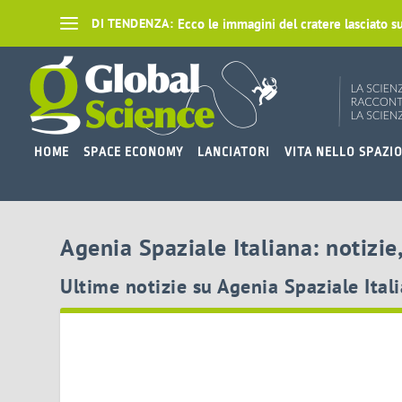
Ecco le immagini del cratere lasciato su
DI TENDENZA:
HOME
SPACE ECONOMY
LANCIATORI
VITA NELLO SPAZI
Agenia Spaziale Italiana: notizie
Ultime notizie su Agenia Spaziale Ital