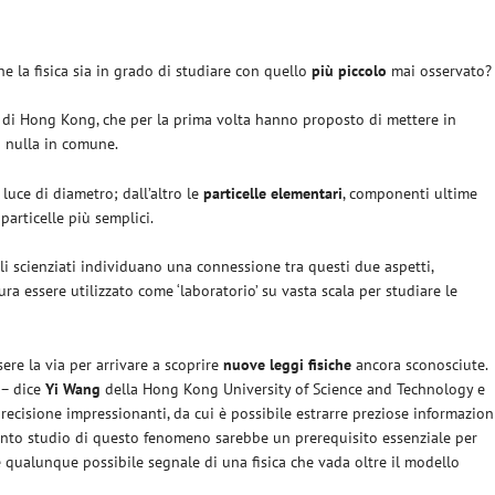
e la fisica sia in grado di studiare con quello
più piccolo
mai osservato?
d e di Hong Kong, che per la prima volta hanno proposto di mettere in
 nulla in comune.
 luce di diametro; dall’altro le
particelle
elementari
, componenti ultime
particelle più semplici.
gli scienziati individuano una connessione tra questi due aspetti,
a essere utilizzato come ‘laboratorio’ su vasta scala per studiare le
sere la via per arrivare a scoprire
nuove leggi fisiche
ancora sconosciute.
 – dice
Yi Wang
della Hong Kong University of Science and Technology e
recisione impressionanti, da cui è possibile estrarre preziose informazion
ttento studio di questo fenomeno sarebbe un prerequisito essenziale per
re qualunque possibile segnale di una fisica che vada oltre il modello