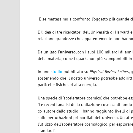
E se mettessimo a confronto l’oggetto
più grande
ch
È l’idea di tre ricercatori dell’Università di Harvar
relazione grandezze che apparentemente non hanno
Da un lato l’
universo
, con i suoi 100 miliardi di anni
della materia, come i quark, non più scomponibili in 
In uno
studio
pubblicato su
Physical Review Letters
, 
sostenendo che il nostro universo potrebbe addirittur
particelle fisiche ad alta energia.
Una specie di ‘acceleratore cosmico’, che potrebbe es
“Le recenti analisi della radiazione cosmica di fondo
co-autore dello studio – hanno raggiunto livelli di p
sulle perturbazioni primordiali dell’universo. Un a
l’utilizzo dell’acceleratore cosmologico, per esplora
standard”.