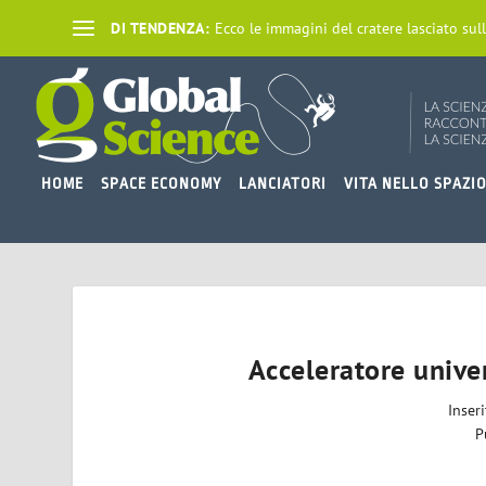
DI TENDENZA:
Ecco le immagini del cratere lasciato sull
HOME
SPACE ECONOMY
LANCIATORI
VITA NELLO SPAZI
Acceleratore univer
Inser
P