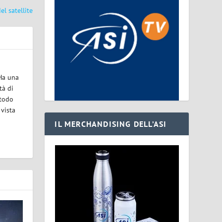
el satellite
 Ha una
tà di
etodo
 vista
IL MERCHANDISING DELL’ASI