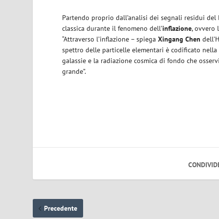
Partendo proprio dall’analisi dei segnali residui del 
classica durante il fenomeno dell’
inflazione
, ovvero 
“Attraverso l’inflazione – spiega
Xingang Chen
dell’H
spettro delle particelle elementari è codificato nella
galassie e la radiazione cosmica di fondo che osserv
grande”.
CONDIVID
Precedente