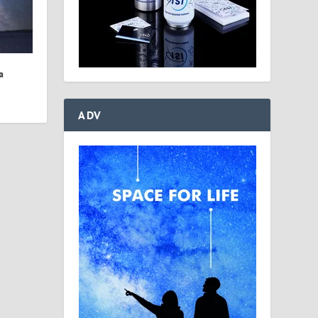
a
ADV