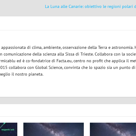
La Luna alle Canarie: obiettivo le regioni polari d
ce appassionata di clima, ambiente, osservazione della Terra e astronomia.
in comunicazione della scienza alla Sissa di Trieste. Collabora con la socie
micablu ed è co-fondatrice di Facta.eu, centro no profit che applica il m
 2015 collabora con Global Science, convinta che lo spazio sia un punto di
eglio il nostro pianeta.