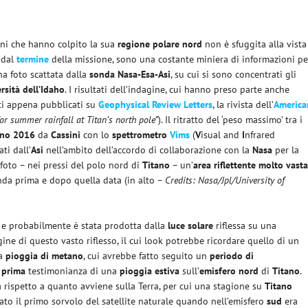
zoni che hanno colpito la sua
regione polare nord
non è sfuggita alla vista
 dal
termine
della missione, sono una costante miniera di informazioni pe
na foto scattata dalla
sonda Nasa-Esa-Asi
, su cui si sono concentrati gli
rsità dell’Idaho
. I risultati dell’indagine, cui hanno preso parte anche
ati appena pubblicati su
Geophysical Review Letters
, la rivista dell’
America
or summer rainfall at Titan’s north pole”
). Il ritratto del ‘peso massimo’ tra i
gno 2016
da
Cassini
con lo
spettrometro
Vims
(
V
isual and
I
nfrared
ti dall’
Asi
nell’ambito dell’accordo di collaborazione con la
Nasa
per la
 foto – nei pressi del polo nord di
Titano
– un’
area riflettente molto vast
nda prima e dopo quella data (in alto –
Credits: Nasa/Jpl/University of
e probabilmente è stata prodotta dalla
luce solare
riflessa su una
igine di questo vasto riflesso, il cui look potrebbe ricordare quello di un
na
pioggia di metano
, cui avrebbe fatto seguito un
periodo di
a
prima
testimonianza di una
pioggia estiva
sull’
emisfero nord
di
Titano
.
 rispetto a quanto avviene sulla Terra, per cui una stagione su
Titano
ato il primo sorvolo del satellite naturale quando nell’emisfero
sud
era