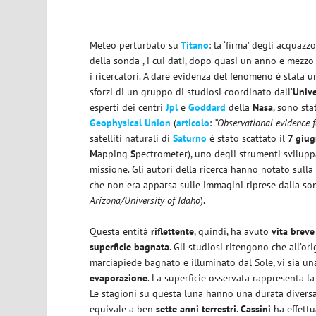
Meteo perturbato su
Titano
: la ‘firma’ degli acquaz
della sonda , i cui dati, dopo quasi un anno e mezzo
i ricercatori. A dare evidenza del fenomeno è stata u
sforzi di un gruppo di studiosi coordinato dall’
Unive
esperti dei centri
Jpl
e
Goddard
della
Nasa
, sono st
Geophysical Union
(
articolo
:
“Observational evidence f
satelliti naturali di
Saturno
è stato scattato il
7 giu
M
apping
S
pectrometer), uno degli strumenti sviluppa
missione. Gli autori della ricerca hanno notato sulla
che non era apparsa sulle immagini riprese dalla so
Arizona/University of Idaho
).
Questa entità
riflettente
, quindi, ha avuto
vita breve
superficie bagnata
. Gli studiosi ritengono che all’or
marciapiede bagnato e illuminato dal Sole, vi sia u
evaporazione
. La superficie osservata rappresenta l
Le stagioni su questa luna hanno una durata diversa
equivale a ben
sette anni terrestri
.
Cassini
ha effettu