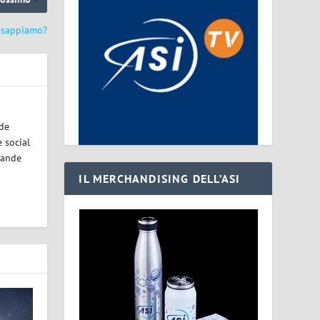
e sappiamo?
ode
 social
rande
IL MERCHANDISING DELL’ASI