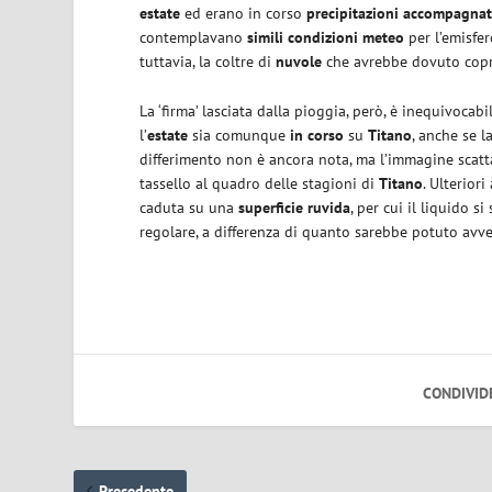
estate
ed erano in corso
precipitazioni accompagna
contemplavano
simili condizioni meteo
per l’emisfe
tuttavia, la coltre di
nuvole
che avrebbe dovuto coprir
La ‘firma’ lasciata dalla pioggia, però, è inequivocabi
l’
estate
sia comunque
in corso
su
Titano
, anche se l
differimento non è ancora nota, ma l’immagine scat
tassello al quadro delle stagioni di
Titano
. Ulterior
caduta su una
superficie ruvida
, per cui il liquido s
regolare, a differenza di quanto sarebbe potuto avven
CONDIVID
Precedente