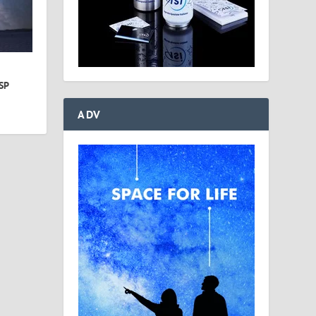
SP
ADV