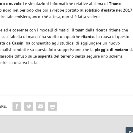
te da nuvole
. Le simulazioni informatiche relative al clima di
Titano
ro
nord
nel periodo che poi avrebbe portato al
solstizio d’estate nel 2017
e tale emisfero, ancorché attesa, non si è fatta vedere.
le ed è
coerente
con i modelli climatici; il team della ricerca ritiene che
a sua ‘tabella di marcia’ ha subito un qualche
ritardo
. La causa di questo
tata da
Cassini
ha consentito agli studiosi di aggiungere un nuovo
i analisi condotte su questa foto suggeriscono che la
pioggia di metano
si
i sarebbe diffuso sulle
asperità
del terreno senza seguire uno schema
ire su un’area liscia.
ERE:
P