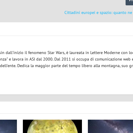
Cittadini europei e spazio: quanto n
sin dall'inizio il fenomeno Star Wars, è laureata in Lettere Moderne con l
enza" e lavora in ASI dal 2000. Dal 2011 si occupa di comunicazione web e
 dell'ente. Dedica la maggior parte del tempo libero alla montagna, suo g