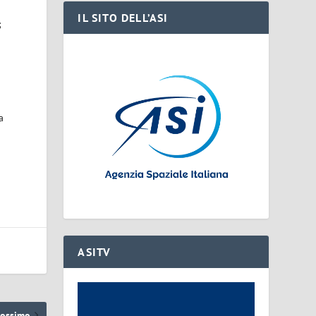
IL SITO DELL’ASI
;
a
ASITV
rossimo