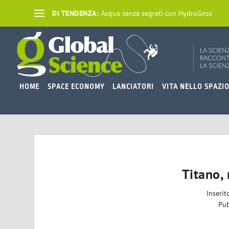
DI TENDENZA:
Acqua senza segreti con HydroGnss
HOME
SPACE ECONOMY
LANCIATORI
VITA NELLO SPAZI
Titano, 
Inseri
Pub