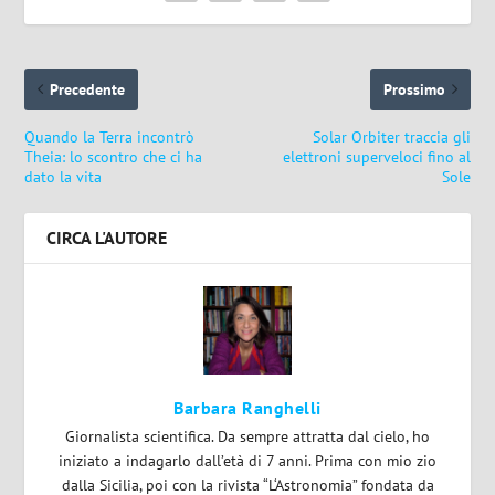
Precedente
Prossimo
Quando la Terra incontrò
Solar Orbiter traccia gli
Theia: lo scontro che ci ha
elettroni superveloci fino al
dato la vita
Sole
CIRCA L'AUTORE
Barbara Ranghelli
Giornalista scientifica. Da sempre attratta dal cielo, ho
iniziato a indagarlo dall’età di 7 anni. Prima con mio zio
dalla Sicilia, poi con la rivista “L‘Astronomia” fondata da